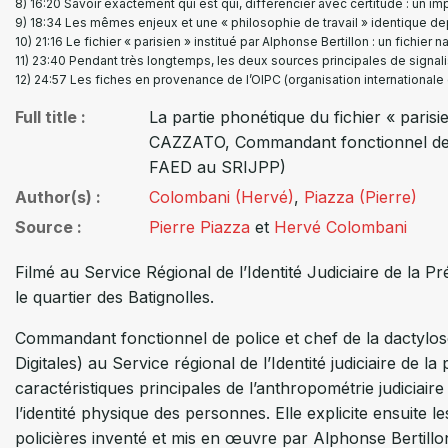
16:20 Savoir exactement qui est qui, différencier avec certitude : un i
18:34 Les mêmes enjeux et une « philosophie de travail » identique de
21:16 Le fichier « parisien » institué par Alphonse Bertillon : un fichier n
23:40 Pendant très longtemps, les deux sources principales de signalis
24:57 Les fiches en provenance de l’OIPC (organisation internationale
Full title
La partie phonétique du fichier « parisien
CAZZATO, Commandant fonctionnel de po
FAED au SRIJPP)
Author(s)
Colombani (Hervé)
,
Piazza (Pierre)
Source
Pierre Piazza
et
Hervé Colombani
Filmé au Service Régional de l’Identité Judiciaire de la
le quartier des Batignolles.
Commandant fonctionnel de police et chef de la dactylos
Digitales) au Service régional de l’Identité judiciaire de l
caractéristiques principales de l’anthropométrie judiciaire
l’identité physique des personnes. Elle explicite ensuite 
policières inventé et mis en œuvre par Alphonse Bertillon 