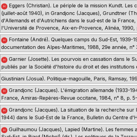
Eggers (Christian). Le périple de la mission Kundt. Les
H
(juillet-août 1940), in Grandjonc (Jacques), Grundtner (Th
d'Allemands et d'Autrichiens dans le sud-est de la France,
l'Université de Provence, Aix-en-Provence, Alinéa, 1990, 
Fontaine (André). Quelques camps du Sud-Est, 1939-19
H
documentation des Alpes-Maritimes, 1988, 29e année, n° 3
Garnier (Josette). Les pourvois en cassation dans le S
H
publiés par la Société d'histoire du droit et des institution
Giustiniani (Josua). Politique-magouille, Paris, Ramsay, 19
Grandjonc (Jacques). L'émigration allemande (1933-194
H
France, Amiras-Repères-Revue occitane, 1984, n° 8, p. 5-
Grandjonc (Jacques). La situation de la recherche sur 
H
1944) dans le Sud-Est de la France, Bulletin du Centre d'Hi
Guilhaumou (Jacques), Lapied (Martine). Les femmes act
H
Sud-Est, in Biard (Michel) (dir.). Les politiques de la Ter