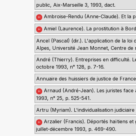
public, Aix-Marseille 3, 1993, dact.
Ambroise-Rendu (Anne-Claude). Et la pres
H
Amiel (Laurence). La prostitution à Bord
H
Ancel (Pascal) (dir.). L'application de la l
Alpes, Université Jean Monnet, Centre de re
André (Thierry). Entreprises en difficulté. 
octobre 1993, n° 128, p. 7-16.
Annuaire des huissiers de justice de France
Arnaud (André-Jean). Les juristes face à 
H
1993, n° 25, p. 525-541.
Artru (Myriam). L'individualisation judiciaire
Arzalier (Francis). Déportés haïtiens e
H
juillet-décembre 1993, p. 469-490.