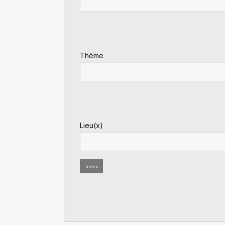
Thème
Lieu(x)
Index