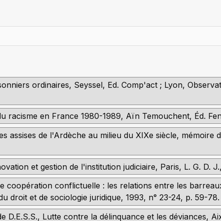
risonniers ordinaires, Seyssel, Ed. Comp'act ; Lyon, Observat
du racisme en France 1980-1989, Aïn Temouchent, Éd. Fen
es assises de l'Ardèche au milieu du XIXe siècle, mémoire de
ion et gestion de l'institution judiciaire, Paris, L. G. D. J.
oopération conflictuelle : les relations entre les barreaux
u droit et de sociologie juridique, 1993, n° 23-24, p. 59-78.
 D.E.S.S., Lutte contre la délinquance et les déviances, Aix-