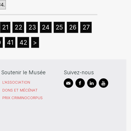
34.
21
22
23
24
25
26
27
0
41
42
>
Soutenir le Musée
Suivez-nous
L'ASSOCIATION
DONS ET MÉCÉNAT
PRIX CRIMINOCORPUS