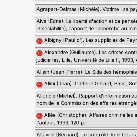
Agrapart-Delmas (Michèle). Victime : sa psy
Aiva (Edna). La liberté d'action et de pensé
la sociabilité), rapport de recherche au mini
Albigny (Paul d'). Les suppliciés de Peyra
H
Alexandre (Guillaume). Les crimes contre
H
judiciaires, Lille, Université de Lille II, 1993, 
Allain (Jean-Pierre). Le Sida des hémophil
Allibi (Jean). L'affaire Gérard, Paris, So
H
Alloncle (Michel). Rapport d'information au
nom de la Commission des affaires étrangèr
Allée (Christophe). Affaires criminelles
H
l'auteur, 1993, 120 p.
Altavilla (Bernard). Le contrôle de la Cour 