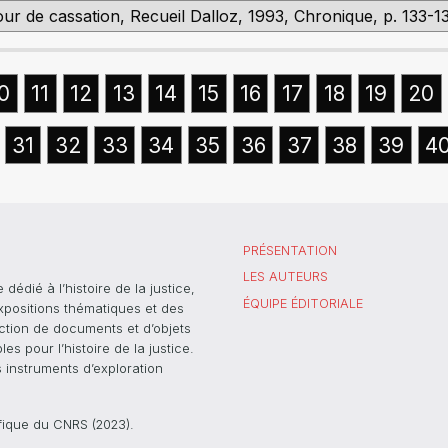
Cour de cassation, Recueil Dalloz, 1993, Chronique, p. 133-1
0
11
12
13
14
15
16
17
18
19
20
31
32
33
34
35
36
37
38
39
4
PRÉSENTATION
LES AUTEURS
dié à l’histoire de la justice,
ÉQUIPE ÉDITORIALE
xpositions thématiques et des
ection de documents et d’objets
s pour l’histoire de la justice.
s instruments d’exploration
ifique du CNRS (2023).