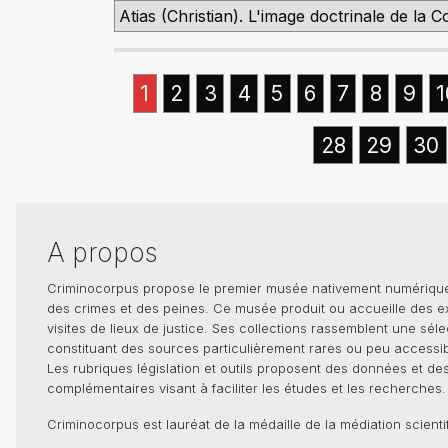
Atias (Christian). L'image doctrinale de la 
1
2
3
4
5
6
7
8
9
1
28
29
30
A propos
Criminocorpus propose le premier musée nativement numérique dé
des crimes et des peines. Ce musée produit ou accueille des e
visites de lieux de justice. Ses collections rassemblent une sél
constituant des sources particulièrement rares ou peu accessible
Les rubriques législation et outils proposent des données et de
complémentaires visant à faciliter les études et les recherches.
Criminocorpus est lauréat de la médaille de la médiation scient