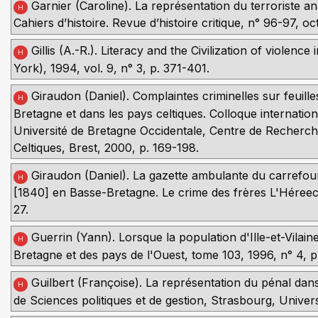
Garnier (Caroline). La représentation du terroriste a
H
Cahiers d’histoire. Revue d’histoire critique, n° 96-97, 
Gillis (A.-R.). Literacy and the Civilization of viole
H
York), 1994, vol. 9, n° 3, p. 371-401.
Giraudon (Daniel). Complaintes criminelles sur feuill
H
Bretagne et dans les pays celtiques. Colloque internatio
Université de Bretagne Occidentale, Centre de Recherche
Celtiques, Brest, 2000, p. 169-198.
Giraudon (Daniel). La gazette ambulante du carrefour e
H
[1840] en Basse-Bretagne. Le crime des frères L'Héreec à 
27.
Guerrin (Yann). Lorsque la population d'Ille-et-Vilain
H
Bretagne et des pays de l'Ouest, tome 103, 1996, n° 4, p
Guilbert (Françoise). La représentation du pénal dans
H
de Sciences politiques et de gestion, Strasbourg, Unive