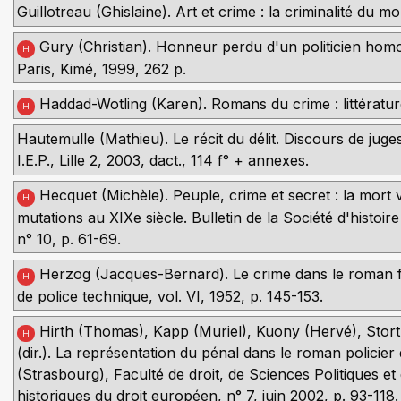
Guillotreau (Ghislaine). Art et crime : la criminalité du m
Gury (Christian). Honneur perdu d'un politicien hom
H
Paris, Kimé, 1999, 262 p.
Haddad-Wotling (Karen). Romans du crime : littérature
H
Hautemulle (Mathieu). Le récit du délit. Discours de juges
I.E.P., Lille 2, 2003, dact., 114 f° + annexes.
Hecquet (Michèle). Peuple, crime et secret : la mort
H
mutations au XIXe siècle. Bulletin de la Société d'histoir
n° 10, p. 61-69.
Herzog (Jacques-Bernard). Le crime dans le roman fran
H
de police technique, vol. VI, 1952, p. 145-153.
Hirth (Thomas), Kapp (Muriel), Kuony (Hervé), Stortz
H
(dir.). La représentation du pénal dans le roman policie
(Strasbourg), Faculté de droit, de Sciences Politiques 
historiques du droit européen, n° 7, juin 2002, p. 93-118.