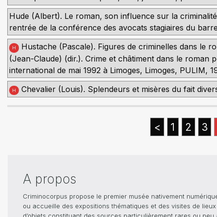
Hude (Albert). Le roman, son influence sur la criminali
rentrée de la conférence des avocats stagiaires du barreau
Hustache (Pascale). Figures de criminelles dans le rom
H
(Jean-Claude) (dir.). Crime et châtiment dans le roman p
international de mai 1992 à Limoges, Limoges, PULIM, 1
Chevalier (Louis). Splendeurs et misères du fait divers
H
<
1
2
3
A propos
Criminocorpus propose le premier musée nativement numérique dé
ou accueille des expositions thématiques et des visites de lieu
d’objets constituant des sources particulièrement rares ou peu ac