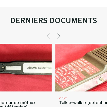
DERNIERS DOCUMENTS
objet
ecteur de métaux
Talkie-walkie (détentio
m (détention)