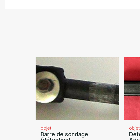
objet
objet
Barre de sondage
Dét
(détention)
Ada