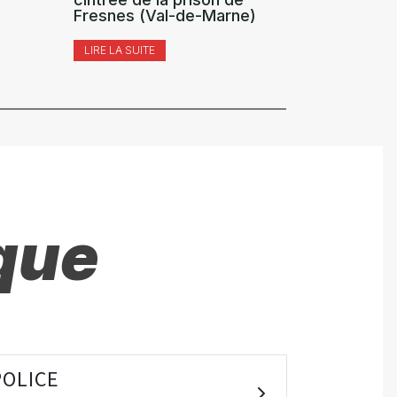
Fresnes (Val-de-Marne)
Roussel 
Lechevre
LIRE LA SUITE
LIRE LA SUI
que
POLICE