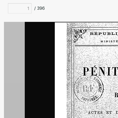
/ 396