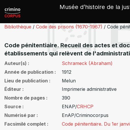
Panneau de gestion des cookies
Musée d’histoire de la jus
Bibliothèque
/
Code des prisons (1670-1967)
/
Code pénit
Code pénitentiaire. Recueil des actes et docu
établissements qui relèvent de l'administrat
Auteur(s)
Schrameck (Abraham)
Année de publication
1912
Lieu de publication
Melun
Éditeur
Imprimerie administrative
Nombre de pages
390
Source
ENAP/
CRHCP
Numérisé par
EnAP/Criminocorpus
Facsimilé complet
Code pénitentiaire. Du 1er jan