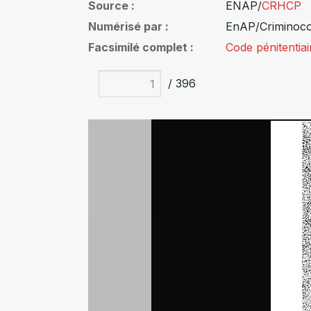
Source
ENAP/
CRHCP
Numérisé par
EnAP/Criminoc
Facsimilé complet
Code pénitentiai
/ 396