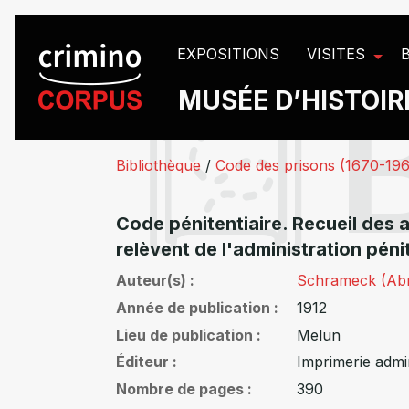
Panneau de gestion des cookies
EXPOSITIONS
VISITES
MUSÉE D’HISTOIRE
Bibliothèque
/
Code des prisons (1670-19
Code pénitentiaire. Recueil des a
relèvent de l'administration péni
Auteur(s)
Schrameck (Ab
Année de publication
1912
Lieu de publication
Melun
Éditeur
Imprimerie admin
Nombre de pages
390