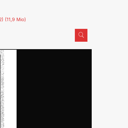
2) (11,9 Mio)