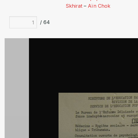
Skhirat
–
Aïn Chok
/ 64