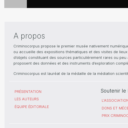
A propos
Criminocorpus propose le premier musée nativement numérique dé
ou accueille des expositions thématiques et des visites de lieu
d’objets constituant des sources particulièrement rares ou peu ac
proposent des données et des instruments d’exploration compléme
Criminocorpus est lauréat de la médaille de la médiation scient
Soutenir l
PRÉSENTATION
LES AUTEURS
L'ASSOCIATIO
ÉQUIPE ÉDITORIALE
DONS ET MÉC
PRIX CRIMIN