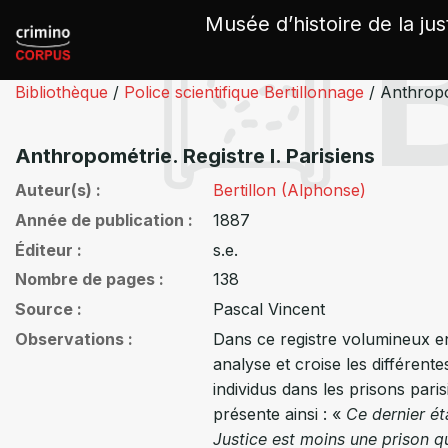
Panneau de gestion des cookies
Musée d’histoire de la jus
Bibliothèque
/
Police scientifique Bertillonnage
/
Anthropom
Anthropométrie. Registre I. Parisiens
Auteur(s)
Bertillon (Alphonse)
Année de publication
1887
Éditeur
s.e.
Nombre de pages
138
Source
Pascal Vincent
Observations
Dans ce registre volumineux en
analyse et croise les différen
individus dans les prisons pari
présente ainsi : «
Ce dernier é
Justice est moins une prison q