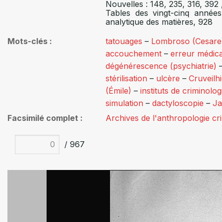
Nouvelles : 148, 235, 316, 392
Tables des vingt-cinq année
analytique des matières, 928
Mots-clés
tatouages
–
Lombroso (Cesare
accouchement
–
erreur médic
dégénérescence (psychiatrie)
stérilisation
–
ulcère
–
Cruveilh
(Émile)
–
instituts de criminolog
simulation
–
dactyloscopie
–
J
Facsimilé complet
Archives de l'anthropologie cr
/ 967