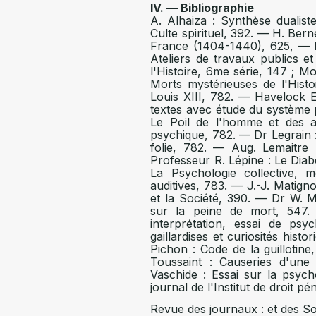
IV. — Bibliographie
A. Alhaiza : Synthèse dualist
Culte spirituel, 392. — H. Bern
France (1404-1440), 625, — Bi
Ateliers de travaux publics et
l'Histoire, 6me série, 147 ; M
Morts mystérieuses de l'Histo
Louis XIII, 782. — Havelock E
textes avec étude du système 
Le Poil de l'homme et des 
psychique, 782. — Dr Legrain : 
folie, 782. — Aug. Lemaitre 
Professeur R. Lépine : Le Dia
La Psychologie collective,
auditives, 783. — J.-J. Matig
et la Société, 390. — Dr W. M
sur la peine de mort, 547.
interprétation, essai de ps
gaillardises et curiosités hist
Pichon : Code de la guillotine
Toussaint : Causeries d'un
Vaschide : Essai sur la psyc
journal de l'Institut de droit p
Revue des journaux : et des So