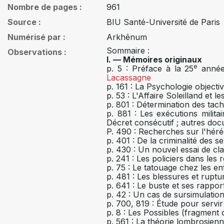
Nombre de pages
961
Source
BIU Santé-Université de Paris
Numérisé par
Arkhênum
Sommaire :
Observations
I. — Mémoires originaux
e
p. 5 : Préface à la 25
année,
Lacassagne
p. 161 : La Psychologie objecti
p. 53 : L'Affaire Soleilland et 
p. 801 : Détermination des tach
p. 881 : Les exécutions mili
Décret consécutif ; autres do
P. 490 : Recherches sur l'héréd
p. 401 : De la criminalité des s
p. 430 : Un nouvel essai de cl
p. 241 : Les policiers dans le
p. 75 : Le tatouage chez les en
p. 481 : Les blessures et rupt
p. 641 : Le buste et ses rapport
p. 42 : Un cas de sursimulation
p. 700, 819 : Étude pour servi
p. 8 : Les Possibles (fragment 
p. 561 : La théorie lombrosienn