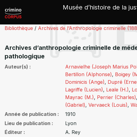
Panneau de gestion des cookies
Musée d’histoire de la jus
Bibliothèque
/
Archives de l’Anthropologie criminelle (18
Archives d’anthropologie criminelle de méde
pathologique
Auteur(s)
Arnavielhe (Joseph Marius Po
Bertillon (Alphonse)
,
Boigey (
Dominicis (Ange)
,
Dupré (Erne
Lagriffe (Lucien)
,
Leale (H.)
,
L
Mayrac (M.)
,
Perrier (Charles)
(Gabriel)
,
Vervaeck (Louis)
,
Wa
Année de publication
1910
Lieu de publication
Lyon
Éditeur
A. Rey