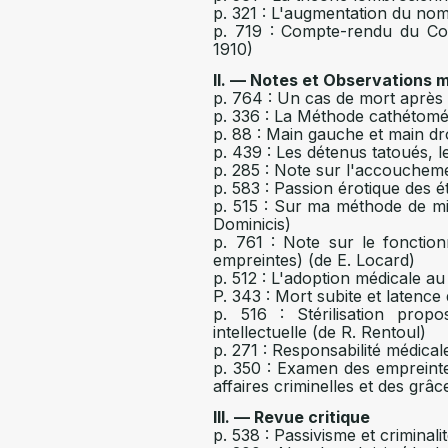
p. 321 : L'augmentation du nomb
p. 719 : Compte-rendu du Con
1910)
II. — Notes et Observations 
p. 764 : Un cas de mort après i
p. 336 : La Méthode cathétomét
p. 88 : Main gauche et main dro
p. 439 : Les détenus tatoués, 
p. 285 : Note sur l'accoucheme
p. 583 : Passion érotique des 
p. 515 : Sur ma méthode de mi
Dominicis)
p. 761 : Note sur le fonctio
empreintes) (de E. Locard)
p. 512 : L'adoption médicale a
P. 343 : Mort subite et latence
p. 516 : Stérilisation prop
intellectuelle (de R. Rentoul)
p. 271 : Responsabilité médical
p. 350 : Examen des empreintes 
affaires criminelles et des grâ
III. — Revue critique
p. 538 : Passivisme et criminal