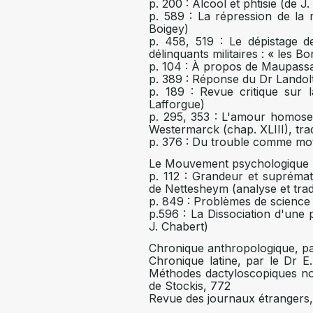
p. 200 : Alcool et phtisie (de J.
p. 589 : La répression de la
Boigey)
p. 458, 519 : Le dépistage 
délinquants militaires : « les 
p. 104 : À propos de Maupass
p. 389 : Réponse du Dr Landol
p. 189 : Revue critique sur
Lafforgue)
p. 295, 353 : L'amour homosex
Westermarck (chap. XLIII), tra
p. 376 : Du trouble comme moti
Le Mouvement psychologique 
p. 112 : Grandeur et suprémat
de Nettesheym (analyse et trad
p. 849 : Problèmes de science 
p.596 : La Dissociation d'une
J. Chabert)
Chronique anthropologique, pa
Chronique latine, par le Dr E. 
Méthodes dactyloscopiques no
de Stockis, 772
Revue des journaux étrangers, 