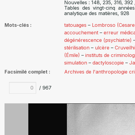
Nouvelles : 148, 235, 316, 392
Tables des vingt-cinq année
analytique des matières, 928
Mots-clés
tatouages
–
Lombroso (Cesare
accouchement
–
erreur médic
dégénérescence (psychiatrie)
stérilisation
–
ulcère
–
Cruveilh
(Émile)
–
instituts de criminolog
simulation
–
dactyloscopie
–
J
Facsimilé complet
Archives de l'anthropologie cr
/ 967