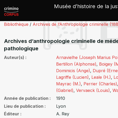
Panneau de gestion des cookies
Musée d’histoire de la jus
Bibliothèque
/
Archives de l’Anthropologie criminelle (18
Archives d’anthropologie criminelle de méde
pathologique
Auteur(s)
Arnavielhe (Joseph Marius Po
Bertillon (Alphonse)
,
Boigey (
Dominicis (Ange)
,
Dupré (Erne
Lagriffe (Lucien)
,
Leale (H.)
,
L
Mayrac (M.)
,
Perrier (Charles)
(Gabriel)
,
Vervaeck (Louis)
,
Wa
Année de publication
1910
Lieu de publication
Lyon
Éditeur
A. Rey