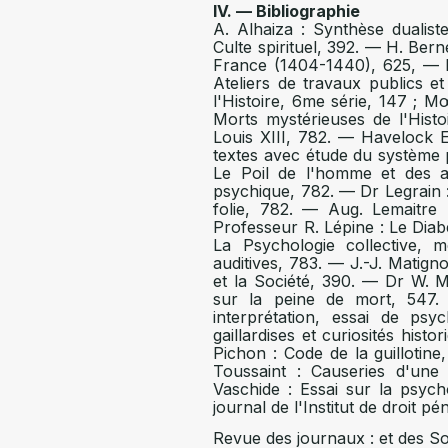
IV. — Bibliographie
A. Alhaiza : Synthèse dualist
Culte spirituel, 392. — H. Bern
France (1404-1440), 625, — Bi
Ateliers de travaux publics et
l'Histoire, 6me série, 147 ; M
Morts mystérieuses de l'Histo
Louis XIII, 782. — Havelock E
textes avec étude du système 
Le Poil de l'homme et des 
psychique, 782. — Dr Legrain : 
folie, 782. — Aug. Lemaitre 
Professeur R. Lépine : Le Dia
La Psychologie collective,
auditives, 783. — J.-J. Matig
et la Société, 390. — Dr W. M
sur la peine de mort, 547.
interprétation, essai de ps
gaillardises et curiosités hist
Pichon : Code de la guillotine
Toussaint : Causeries d'un
Vaschide : Essai sur la psyc
journal de l'Institut de droit p
Revue des journaux : et des So