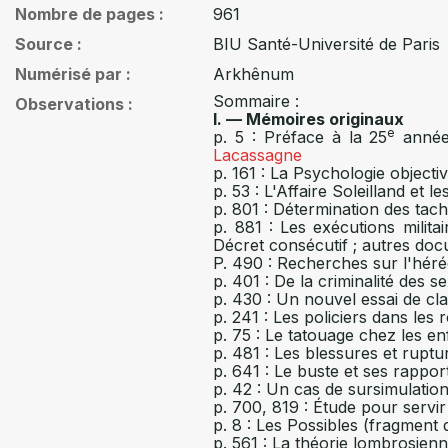
Nombre de pages
961
Source
BIU Santé-Université de Paris
Numérisé par
Arkhênum
Sommaire :
Observations
I. — Mémoires originaux
e
p. 5 : Préface à la 25
année,
Lacassagne
p. 161 : La Psychologie objecti
p. 53 : L'Affaire Soleilland et 
p. 801 : Détermination des tach
p. 881 : Les exécutions mili
Décret consécutif ; autres do
P. 490 : Recherches sur l'héréd
p. 401 : De la criminalité des s
p. 430 : Un nouvel essai de cl
p. 241 : Les policiers dans le
p. 75 : Le tatouage chez les en
p. 481 : Les blessures et rupt
p. 641 : Le buste et ses rapport
p. 42 : Un cas de sursimulation
p. 700, 819 : Étude pour servi
p. 8 : Les Possibles (fragment 
p. 561 : La théorie lombrosienn