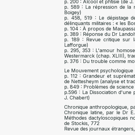
p. 200 : Alcool et phtisie (de J.
p. 589 : La répression de la
Boigey)
p. 458, 519 : Le dépistage 
délinquants militaires : « les 
p. 104 : À propos de Maupass
p. 389 : Réponse du Dr Landol
p. 189 : Revue critique sur
Lafforgue)
p. 295, 353 : L'amour homosex
Westermarck (chap. XLIII), tra
p. 376 : Du trouble comme moti
Le Mouvement psychologique 
p. 112 : Grandeur et suprémat
de Nettesheym (analyse et trad
p. 849 : Problèmes de science 
p.596 : La Dissociation d'une
J. Chabert)
Chronique anthropologique, pa
Chronique latine, par le Dr E. 
Méthodes dactyloscopiques no
de Stockis, 772
Revue des journaux étrangers, 