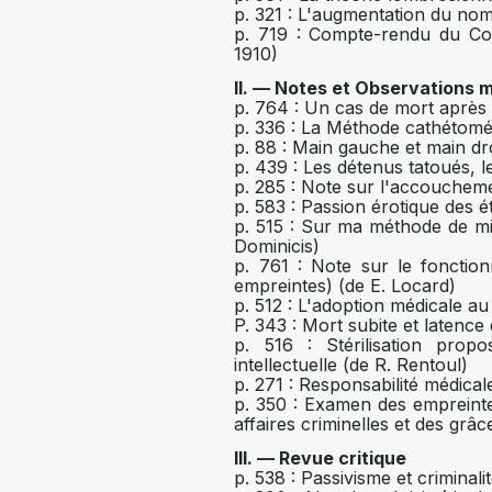
p. 321 : L'augmentation du nomb
p. 719 : Compte-rendu du Con
1910)
II. — Notes et Observations 
p. 764 : Un cas de mort après i
p. 336 : La Méthode cathétomét
p. 88 : Main gauche et main dro
p. 439 : Les détenus tatoués, 
p. 285 : Note sur l'accoucheme
p. 583 : Passion érotique des 
p. 515 : Sur ma méthode de mi
Dominicis)
p. 761 : Note sur le fonctio
empreintes) (de E. Locard)
p. 512 : L'adoption médicale a
P. 343 : Mort subite et latence
p. 516 : Stérilisation prop
intellectuelle (de R. Rentoul)
p. 271 : Responsabilité médical
p. 350 : Examen des empreintes 
affaires criminelles et des grâ
III. — Revue critique
p. 538 : Passivisme et criminal