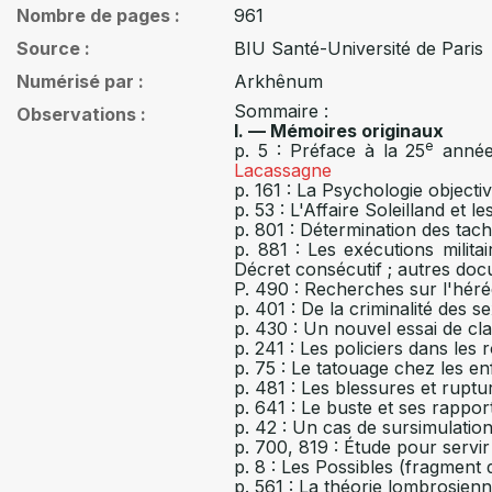
Nombre de pages
961
Source
BIU Santé-Université de Paris
Numérisé par
Arkhênum
Sommaire :
Observations
I. — Mémoires originaux
e
p. 5 : Préface à la 25
année,
Lacassagne
p. 161 : La Psychologie objecti
p. 53 : L'Affaire Soleilland et 
p. 801 : Détermination des tach
p. 881 : Les exécutions mili
Décret consécutif ; autres do
P. 490 : Recherches sur l'héréd
p. 401 : De la criminalité des s
p. 430 : Un nouvel essai de cl
p. 241 : Les policiers dans le
p. 75 : Le tatouage chez les en
p. 481 : Les blessures et rupt
p. 641 : Le buste et ses rapport
p. 42 : Un cas de sursimulation
p. 700, 819 : Étude pour servi
p. 8 : Les Possibles (fragment 
p. 561 : La théorie lombrosienn