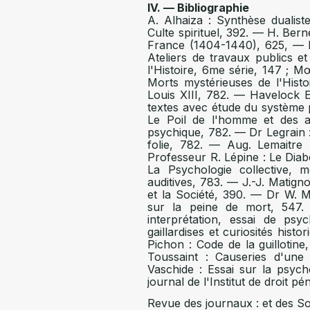
IV. — Bibliographie
A. Alhaiza : Synthèse dualist
Culte spirituel, 392. — H. Bern
France (1404-1440), 625, — Bi
Ateliers de travaux publics et
l'Histoire, 6me série, 147 ; M
Morts mystérieuses de l'Histo
Louis XIII, 782. — Havelock E
textes avec étude du système 
Le Poil de l'homme et des 
psychique, 782. — Dr Legrain : 
folie, 782. — Aug. Lemaitre 
Professeur R. Lépine : Le Dia
La Psychologie collective,
auditives, 783. — J.-J. Matig
et la Société, 390. — Dr W. M
sur la peine de mort, 547.
interprétation, essai de ps
gaillardises et curiosités hist
Pichon : Code de la guillotine
Toussaint : Causeries d'un
Vaschide : Essai sur la psyc
journal de l'Institut de droit p
Revue des journaux : et des So