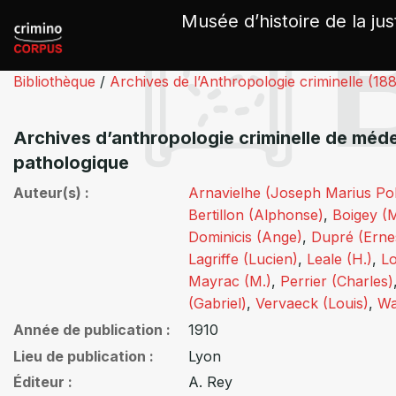
Panneau de gestion des cookies
Musée d’histoire de la jus
Bibliothèque
/
Archives de l’Anthropologie criminelle (18
Archives d’anthropologie criminelle de méde
pathologique
Auteur(s)
Arnavielhe (Joseph Marius Po
Bertillon (Alphonse)
,
Boigey (
Dominicis (Ange)
,
Dupré (Erne
Lagriffe (Lucien)
,
Leale (H.)
,
L
Mayrac (M.)
,
Perrier (Charles)
(Gabriel)
,
Vervaeck (Louis)
,
Wa
Année de publication
1910
Lieu de publication
Lyon
Éditeur
A. Rey