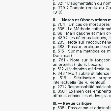
p. 321 : L'augmentation du nomb
p. 719 : Compte-rendu du Con
1910)
II. — Notes et Observations 
p. 764 : Un cas de mort après i
p. 336 : La Méthode cathétomét
p. 88 : Main gauche et main dro
p. 439 : Les détenus tatoués, 
p. 285 : Note sur l'accoucheme
p. 583 : Passion érotique des 
p. 515 : Sur ma méthode de mi
Dominicis)
p. 761 : Note sur le fonctio
empreintes) (de E. Locard)
p. 512 : L'adoption médicale a
P. 343 : Mort subite et latence
p. 516 : Stérilisation prop
intellectuelle (de R. Rentoul)
p. 271 : Responsabilité médical
p. 350 : Examen des empreintes 
affaires criminelles et des grâ
III. — Revue critique
p. 538 : Passivisme et criminal