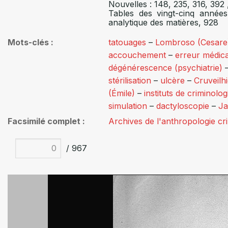
Nouvelles : 148, 235, 316, 392
Tables des vingt-cinq année
analytique des matières, 928
Mots-clés
tatouages
–
Lombroso (Cesare
accouchement
–
erreur médic
dégénérescence (psychiatrie)
stérilisation
–
ulcère
–
Cruveilh
(Émile)
–
instituts de criminolog
simulation
–
dactyloscopie
–
J
Facsimilé complet
Archives de l'anthropologie cr
/ 967