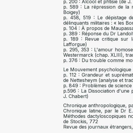
p. 200 : Alcool et phtisie (de J.
p. 589 : La répression de la
Boigey)
p. 458, 519 : Le dépistage 
délinquants militaires : « les 
p. 104 : À propos de Maupass
p. 389 : Réponse du Dr Landol
p. 189 : Revue critique sur
Lafforgue)
p. 295, 353 : L'amour homosex
Westermarck (chap. XLIII), tra
p. 376 : Du trouble comme moti
Le Mouvement psychologique 
p. 112 : Grandeur et suprémat
de Nettesheym (analyse et trad
p. 849 : Problèmes de science 
p.596 : La Dissociation d'une
J. Chabert)
Chronique anthropologique, pa
Chronique latine, par le Dr E. 
Méthodes dactyloscopiques no
de Stockis, 772
Revue des journaux étrangers, 