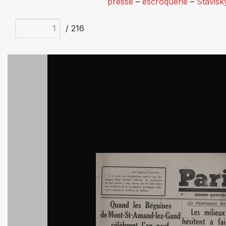
presse
–
escroquerie
–
Stavisk
/ 216