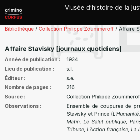
Panneau de gestion des cookies
Musée d’histoire de la jus
Bibliothèque
/
Collection Philippe Zoummeroff
/
Affaire S
Affaire Stavisky [journaux quotidiens]
Année de publication
1934
Lieu de publication
s.l.
Éditeur
s.e.
Nombre de pages
216
Source
Collection Philippe Zoummerof
Observations
Ensemble de coupures de pres
Stavisky et Prince (
L’Humanité,
Matin, Le Salut publique, Paris
Tribune, L’Action française, La