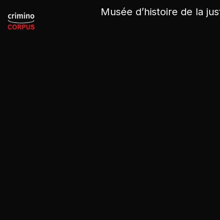
Panneau de gestion des cookies
Musée d’histoire de la jus
Bibliothèque
/
Collection Philippe Zoummeroff
/
Affaire 
Affaire Stavisky [photographies]
Année de publication
1934
Lieu de publication
s.l.
Éditeur
s.e.
Nombre de pages
106
Source
Collection Philippe Zoummerof
Observations
L'affaire Stavisky est scandale
décembre 1933 à février 1934.
Stavisky (Slobodka, Ukrain
caisse
au nom du Crédit munici
suicide » suspect (9 janvier