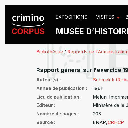
Panneau de gestion des cookies
EXPOSITIONS
VISITES
MUSÉE D’HISTOIRE
Bibliothèque
/
Rapports de l'Administration
Rapport général sur l'exercice 1
Auteur(s)
Schmelck (Robe
Année de publication
1961
Lieu de publication
Melun. Imprimer
Éditeur
Ministère de la 
Nombre de pages
203
Source
ENAP/
CRHCP