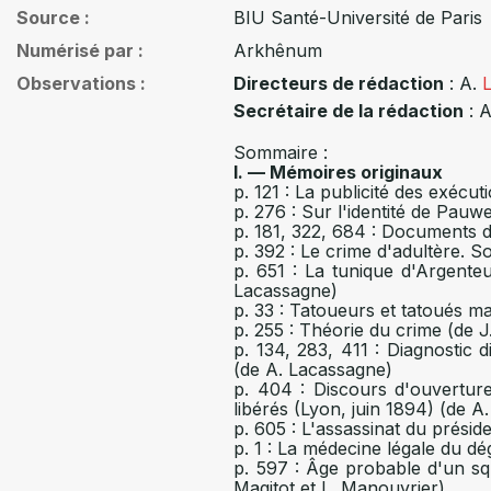
Source
BIU Santé-Université de Paris
Numérisé par
Arkhênum
Observations
Directeurs de rédaction
: A.
Secrétaire de la rédaction
: A
Sommaire :
I. — Mémoires originaux
p. 121 : La publicité des exécut
p. 276 : Sur l'identité de Pauw
p. 181, 322, 684 : Documents d
p. 392 : Le crime d'adultère. S
p. 651 : La tunique d'Argenteu
Lacassagne)
p. 33 : Tatoueurs et tatoués ma
p. 255 : Théorie du crime (de 
p. 134, 283, 411 : Diagnostic d
(de A. Lacassagne)
p. 404 : Discours d'ouvertu
libérés (Lyon, juin 1894) (de 
p. 605 : L'assassinat du prési
p. 1 : La médecine légale du dé
p. 597 : Âge probable d'un squ
Magitot et L. Manouvrier)