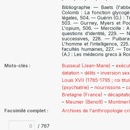
Bibliographie — Baets (l'abb
Colomb : La fonction glycogé
légales, 504. — Guérin (G.) : T
503. — Gurney, Myers et Podmo
L'opium, 506. — Merciolle : A
questions d'identité, 229. — 
successives, 228. — Puibara
L'homme et l'intelligence, 22
facultés humaines, 227. — Tour
(A.) : Les médecins grecs à R
Mots-clés
Busseuil (Jean-Marie)
–
exécut
datation
–
délits
–
inversion sex
Louis XVII (1785-1795 ; roi titu
(psychiatrie)
–
nourrissons
–
c
Bretagne (France)
–
décapitati
–
Meunier (Benoît)
–
Montmerl
Facsimilé complet
Archives de l'anthropologie cr
/ 767