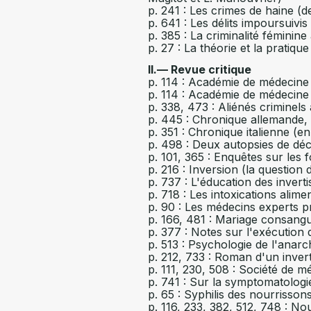
p. 241 : Les crimes de haine (d
p. 641 : Les délits impoursuivis
p. 385 : La criminalité fémini
p. 27 : La théorie et la pratiqu
II.— Revue critique
p. 114 : Académie de médecine
p. 114 : Académie de médecine
p. 338, 473 : Aliénés criminel
p. 445 : Chronique allemande,
p. 351 : Chronique italienne (en
p. 498 : Deux autopsies de déc
p. 101, 365 : Enquêtes sur les
p. 216 : Inversion (la question 
p. 737 : L'éducation des inverti
p. 718 : Les intoxications alim
p. 90 : Les médecins experts p
p. 166, 481 : Mariage consang
p. 377 : Notes sur l'exécution 
p. 513 : Psychologie de l'anarc
p. 212, 733 : Roman d'un inver
p. 111, 230, 508 : Société de m
p. 741 : Sur la symptomatologi
p. 65 : Syphilis des nourrisson
p. 116, 233, 382, 512, 748 : No