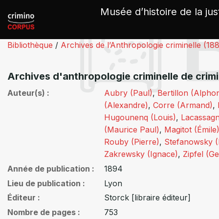
Panneau de gestion des cookies
Musée d’histoire de la jus
Bibliothèque
/
Archives de l’Anthropologie criminelle (18
Archives d'anthropologie criminelle de crim
Auteur(s)
Aubry (Paul)
,
Bertillon (Alpho
(Alexandre)
,
Corre (Armand)
,
Hugounenq (Louis)
,
Lacassagn
(Maurice Paul)
,
Magitot (Émile
Rouby (Pierre)
,
Stefanowsky (D
Zakrewsky (Ignace)
,
Zipfel (G
Année de publication
1894
Lieu de publication
Lyon
Éditeur
Storck [libraire éditeur]
Nombre de pages
753