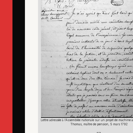
achine à étrangler, signée
Lettre adressée à l’Assemblée nationale sur un projet de machine à
1792
Thomas, maître de pension, 5 mars 1792