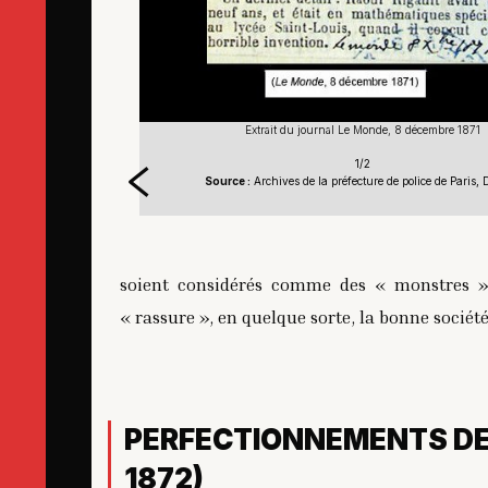
 1871
Extrait du journal Le Monde, 8 décembre 1871
1/2
 Paris, DB/142
Source :
Archives de la préfecture de police de Paris,
soient considérés comme des « monstres » 
« rassure », en quelque sorte, la bonne société
PERFECTIONNEMENTS DE L
1872)