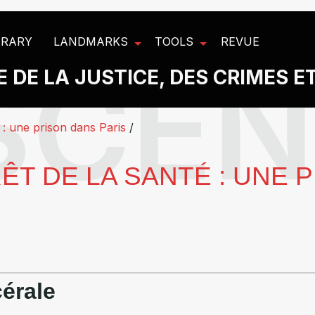
BRARY
LANDMARKS
TOOLS
REVUE
 DE LA JUSTICE, DES CRIMES E
 : une prison dans Paris
/
ÊT DE LA SANTÉ : UNE 
cérale