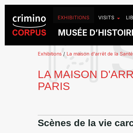
Panneau de gestion des cookies
EXHIBITIONS
VISITS
LI
MUSÉE D’HISTOIRE
Exhibitions
/
La maison d'arrêt de la Santé
LA MAISON D'ARR
PARIS
Scènes de la vie car