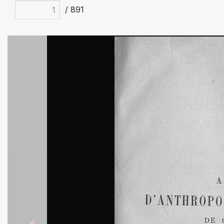
/ 891