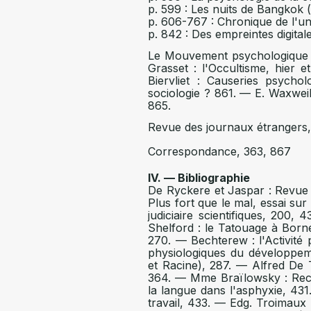
p. 599 : Les nuits de Bangkok 
p. 606-767 : Chronique de l'uni
p. 842 : Des empreintes digita
Le Mouvement psychologique e
Grasset : l'Occultisme, hier e
Biervliet : Causeries psycho
sociologie ? 861. — E. Waxweil
865.
Revue des journaux étrangers,
Correspondance, 363, 867
IV. — Bibliographie
De Ryckere et Jaspar : Revue 
Plus fort que le mal, essai sur
judiciaire scientifiques, 200
Shelford : le Tatouage à Borné
270. — Bechterew : l'Activité 
physiologiques du développemen
et Racine), 287. — Alfred De T
364. — Mme Braïlowsky : Reche
la langue dans l'asphyxie, 431.
travail, 433. — Edg. Troimaux 