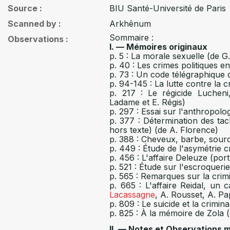
Source
BIU Santé-Université de Paris
Scanned by
Arkhênum
Sommaire :
Observations
I. — Mémoires originaux
p. 5 : La morale sexuelle (de G
p. 40 : Les crimes politiques e
p. 73 : Un code télégraphique d
p. 94-145 : La lutte contre la c
p. 217 : Le régicide Lucheni,
Ladame et E. Régis)
p. 297 : Essai sur l'anthropolo
p. 377 : Détermination des tach
hors texte) (de A. Florence)
p. 388 : Cheveux, barbe, sourcil
p. 449 : Étude de l'asymétrie c
p. 456 : L'affaire Deleuze (por
p. 521 : Étude sur l'escroquerie 
p. 565 : Remarques sur la crim
p. 665 : L'affaire Reidal, un c
Lacassagne
, A. Rousset, A. Pa
p. 809 : Le suicide et la crimin
p. 825 : À la mémoire de Zola 
II. — Notes et Observations 