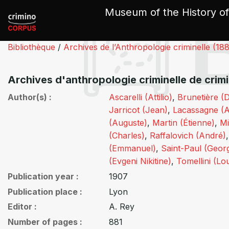
Cookies management panel
Museum of the History of
Bibliothèque
/
Archives de l’Anthropologie criminelle (18
Archives d'anthropologie criminelle de crim
Author(s)
Ascarelli (Attilio)
,
Brunetière (D
Jarricot (Jean)
,
Lacassagne (A
(Auguste)
,
Martin (Étienne)
,
Mi
(Charles)
,
Raffalovich (André)
(Emmanuel)
,
Saint-Paul (Geor
(Evgeni Nikitine)
,
Tomellini (Lou
Publication year
1907
Publication place
Lyon
Editor
A. Rey
Number of pages
881