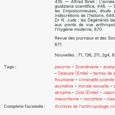
435. — Alfred Binet : L'année
giudiziaria scientifica, 448. —
les Empoisonneuses, étude 
Indiscrétions de l'histoire, 64
Dr R. Jude : les Dégénérés dan
aux points de vue anthropol
l'Hygiène moderne, 870
Revue des journaux et des Soci
871
Nouvelles : 71, 136, 211, 2g4, 
Tags
pauvres
–
Scandinavie
–
analys
–
Deleuze (Émile)
–
taches de 
Roumanie
–
criminalité juvénile
asymétrie
–
morale sexuelle
–
atropine
–
Zola (Émile)
–
Japo
masochisme
–
morphine
–
clas
Complete facsimile
Archives de l'anthropologie cr