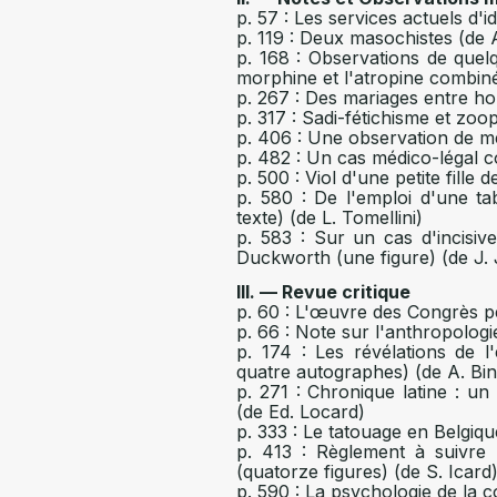
p. 57 : Les services actuels d'i
p. 119 : Deux masochistes (de 
p. 168 : Observations de que
morphine et l'atropine combin
p. 267 : Des mariages entre h
p. 317 : Sadi-fétichisme et zoop
p. 406 : Une observation de m
p. 482 : Un cas médico-légal 
p. 500 : Viol d'une petite fille 
p. 580 : De l'emploi d'une t
texte) (de L. Tomellini)
p. 583 : Sur un cas d'incisi
Duckworth (une figure) (de J. 
III. — Revue critique
p. 60 : L'œuvre des Congrès pén
p. 66 : Note sur l'anthropologi
p. 174 : Les révélations de l'
quatre autographes) (de A. Bin
p. 271 : Chronique latine : u
(de Ed. Locard)
p. 333 : Le tatouage en Belgiqu
p. 413 : Règlement à suivre 
(quatorze figures) (de S. Icard
p. 590 : La psychologie de la 