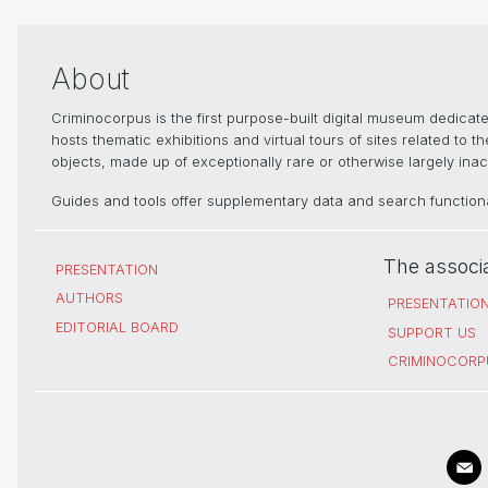
About
Criminocorpus is the first purpose-built digital museum dedica
hosts thematic exhibitions and virtual tours of sites related to 
objects, made up of exceptionally rare or otherwise largely inacc
Guides and tools offer supplementary data and search functional
The associ
PRESENTATION
AUTHORS
PRESENTATIO
EDITORIAL BOARD
SUPPORT US
CRIMINOCORP