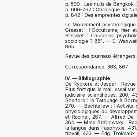
p. 599 : Les nuits de Bangkok 
p. 606-767 : Chronique de l'uni
p. 842 : Des empreintes digita
Le Mouvement psychologique e
Grasset : l'Occultisme, hier e
Biervliet : Causeries psycho
sociologie ? 861. — E. Waxweil
865.
Revue des journaux étrangers,
Correspondance, 363, 867
IV. — Bibliographie
De Ryckere et Jaspar : Revue 
Plus fort que le mal, essai sur
judiciaire scientifiques, 200
Shelford : le Tatouage à Borné
270. — Bechterew : l'Activité 
physiologiques du développemen
et Racine), 287. — Alfred De T
364. — Mme Braïlowsky : Reche
la langue dans l'asphyxie, 431.
travail, 433. — Edg. Troimaux 