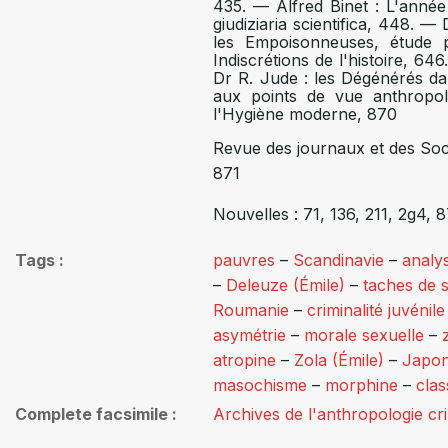
435. — Alfred Binet : L'année
giudiziaria scientifica, 448. —
les Empoisonneuses, étude 
Indiscrétions de l'histoire, 64
Dr R. Jude : les Dégénérés dan
aux points de vue anthropol
l'Hygiène moderne, 870
Revue des journaux et des Soci
871
Nouvelles : 71, 136, 211, 2g4, 
Tags
pauvres
–
Scandinavie
–
analys
–
Deleuze (Émile)
–
taches de 
Roumanie
–
criminalité juvénile
asymétrie
–
morale sexuelle
–
atropine
–
Zola (Émile)
–
Japo
masochisme
–
morphine
–
clas
Complete facsimile
Archives de l'anthropologie cr