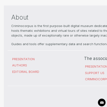
About
Criminocorpus is the first purpose-built digital museum dedica
hosts thematic exhibitions and virtual tours of sites related to 
objects, made up of exceptionally rare or otherwise largely inacc
Guides and tools offer supplementary data and search functional
The associ
PRESENTATION
AUTHORS
PRESENTATIO
EDITORIAL BOARD
SUPPORT US
CRIMINOCORP