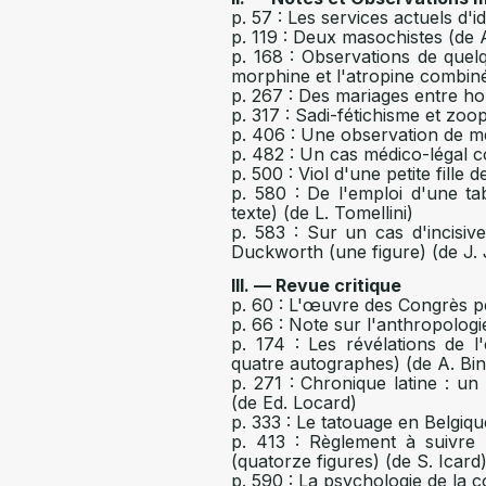
p. 57 : Les services actuels d'i
p. 119 : Deux masochistes (de 
p. 168 : Observations de que
morphine et l'atropine combin
p. 267 : Des mariages entre h
p. 317 : Sadi-fétichisme et zoop
p. 406 : Une observation de m
p. 482 : Un cas médico-légal 
p. 500 : Viol d'une petite fille 
p. 580 : De l'emploi d'une t
texte) (de L. Tomellini)
p. 583 : Sur un cas d'incisi
Duckworth (une figure) (de J. 
III. — Revue critique
p. 60 : L'œuvre des Congrès pén
p. 66 : Note sur l'anthropologi
p. 174 : Les révélations de l'
quatre autographes) (de A. Bin
p. 271 : Chronique latine : u
(de Ed. Locard)
p. 333 : Le tatouage en Belgiqu
p. 413 : Règlement à suivre 
(quatorze figures) (de S. Icard
p. 590 : La psychologie de la 