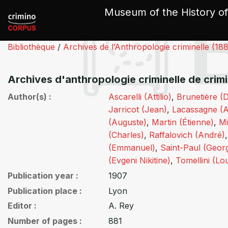
Cookies management panel
Museum of the History of
Bibliothèque
/
Archives de l’Anthropologie criminelle (18
Archives d'anthropologie criminelle de crim
Author(s)
Ascarelli (Attilio)
,
Brunetière (D
Jarricot (Jean)
,
Lacassagne (A
(Auguste)
,
Martin (Étienne)
,
Mi
(Charles)
,
Raffalovich (André)
(Emmanuel)
,
Saint-Paul (Geor
(Evgeni Nikitine)
,
Tomellini (Lou
Publication year
1907
Publication place
Lyon
Editor
A. Rey
Number of pages
881