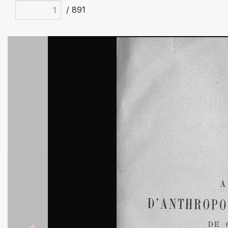
/ 891