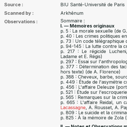
Source
BIU Santé-Université de Paris
Scanned by
Arkhênum
Sommaire :
Observations
I. — Mémoires originaux
p. 5 : La morale sexuelle (de G
p. 40 : Les crimes politiques e
p. 73 : Un code télégraphique d
p. 94-145 : La lutte contre la c
p. 217 : Le régicide Lucheni,
Ladame et E. Régis)
p. 297 : Essai sur l'anthropolo
p. 377 : Détermination des tach
hors texte) (de A. Florence)
p. 388 : Cheveux, barbe, sourcil
p. 449 : Étude de l'asymétrie c
p. 456 : L'affaire Deleuze (por
p. 521 : Étude sur l'escroquerie 
p. 565 : Remarques sur la crim
p. 665 : L'affaire Reidal, un c
Lacassagne
, A. Rousset, A. Pa
p. 809 : Le suicide et la crimin
p. 825 : À la mémoire de Zola 
II. — Notes et Observations 