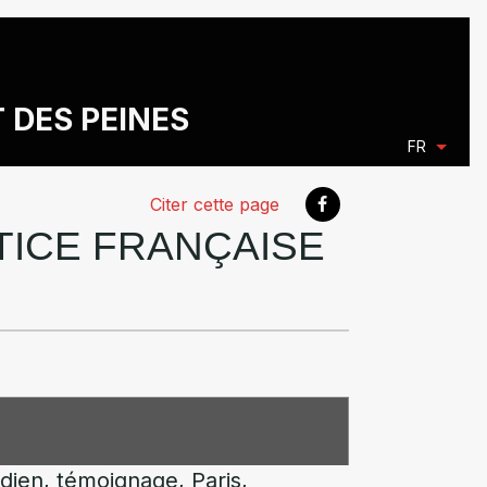
T DES PEINES
FR
Citer cette page
STICE FRANÇAISE
idien, témoignage, Paris,