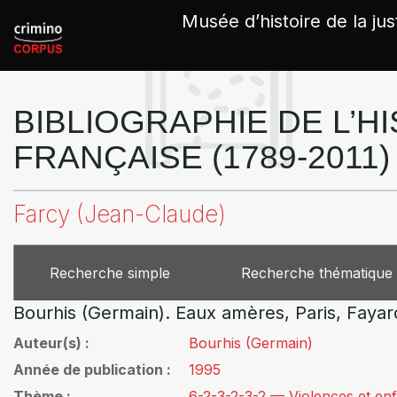
Panneau de gestion des cookies
Musée d’histoire de la jus
BIBLIOGRAPHIE DE L’HI
FRANÇAISE (1789-2011)
Farcy (Jean-Claude)
Recherche simple
Recherche thématique
Bourhis (Germain). Eaux amères, Paris, Fayard
Auteur(s)
Bourhis (Germain)
Année de publication
1995
Thème
6-2-3-2-3-2 — Violences et en