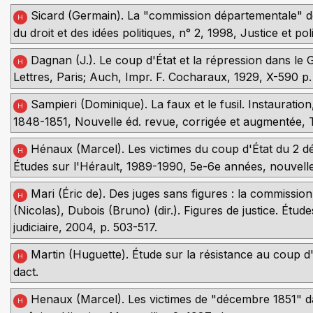
Sicard (Germain). La "commission départementale" de
H
du droit et des idées politiques, n° 2, 1998, Justice et po
Dagnan (J.). Le coup d'État et la répression dans l
H
Lettres, Paris; Auch, Impr. F. Cocharaux, 1929, X-590 p.
Sampieri (Dominique). La faux et le fusil. Instaurat
H
1848-1851, Nouvelle éd. revue, corrigée et augmentée, To
Hénaux (Marcel). Les victimes du coup d'État du 2 d
H
Études sur l'Hérault, 1989-1990, 5e-6e années, nouvelle 
Mari (Éric de). Des juges sans figures : la commissio
H
(Nicolas), Dubois (Bruno) (dir.). Figures de justice. Étud
judiciaire, 2004, p. 503-517.
Martin (Huguette). Étude sur la résistance au coup d'
H
dact.
Henaux (Marcel). Les victimes de "décembre 1851" da
H