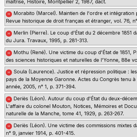
maîtrise, Histoire, Montpellier 2, 1987, dact.
Morabito (Marcel). Maintien de l'ordre et intégration 
H
Revue historique de droit français et étranger, vol. 76, n°
Merlin (Pierre). Le coup d'État du 2 décembre 1851 da
H
du Jura. Travaux, 1995, p. 281-313.
Mothu (René). Une victime du coup d'État de 1851, Pri
H
des sciences historiques et naturelles de l'Yonne, 88e vol
Soula (Laurence). Justice et répression politique : 
H
pays de la Moyenne Garonne. Actes du Congrès tenu à A
année, 2005, n° 1, p. 371-394.
Deriès (Léon). Autour du coup d'État du deux-décem
H
L'affaire du colonel Mouton, Notices, Mémoires et Docume
naturelle de la Manche, tome 41, 1929, p. 263-267.
Deriès (Léon). Une victime des commissions mixtes d
H
n° 9, janvier 1914, p. 401-415.