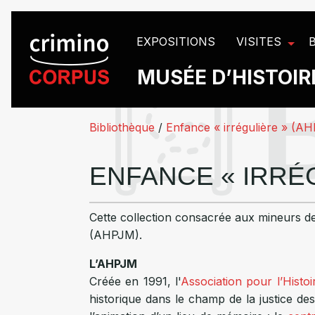
Panneau de gestion des cookies
EXPOSITIONS
VISITES
MUSÉE D’HISTOIRE
Bibliothèque
/
Enfance « irrégulière » (A
ENFANCE « IRRÉG
Cette collection consacrée aux mineurs de
(AHPJM).
L’
AHPJM
Créée en 1991, l'
Association pour l’Histo
historique dans le champ de la justice des