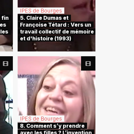
IPES de Bourges
 fin
5. Claire Dumas et
ues
Françoise Tétard : Vers un
lles
travail collectif de mémoire
et d'histoire (1993)
IPES de Bourges
8. Comment s’y prendre
avec les filles ? L’invention