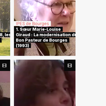
IPES de Bourges
1. Sœur Marie-Louise
8, les
Giraud : La modernisation du
Bon Pasteur de Bourges
(1993)