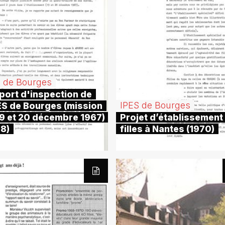
S de Bourges
port d'inspection de
IPES de Bourges
PES de Bourges (mission
19 et 20 décembre 1967)
Projet d’établissement
68)
filles à Nantes (1970)