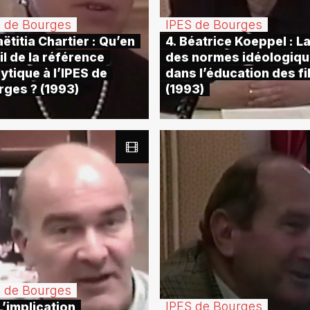
S de Bourges
IPES de Bourges
aëtitia Chartier : Qu’en
4. Béatrice Koeppel : La
il de la référence
des normes idéologiq
ytique à l’IPES de
dans l’éducation des fi
rges ? (1993)
(1993)
S de Bourges
IPES de Bourges
L’implication