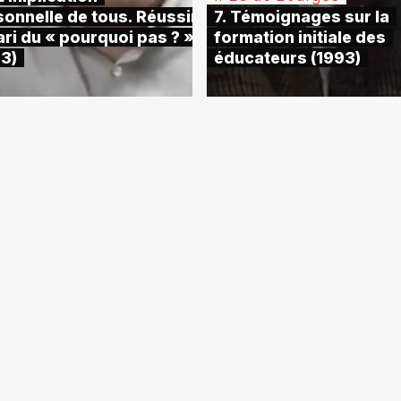
onnelle de tous. Réussir
7. Témoignages sur la
ari du « pourquoi pas ? »
formation initiale des
93)
éducateurs (1993)