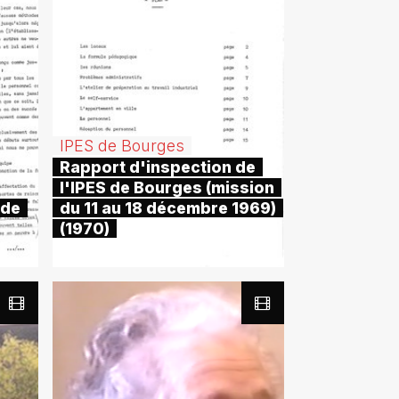
IPES de Bourges
Rapport d'inspection de
l'IPES de Bourges (mission
 de
du 11 au 18 décembre 1969)
(1970)