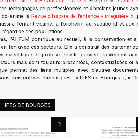
e d’exposition « Enfants en justice »
. Elle publie la
lettre 
on des témoignages de professionnels et d’anciens jeunes ay
le co-anime la
Revue d’histoire de l’enfance « irrégulière »
, 
aussi à l’enfant victime, à l’orphelin, au vagabond et aux pol
l’égard de ces populations.
es, l’AHPJM contribue au recueil, à la conservation et à 
 en lien avec ces secteurs. Elle a construit des partenaria
s scientifique et professionnelle puissent facilement 
lecteurs mais sont toujours présentées, contextualisées et
érique permet des liens multiples avec d’autres documen
ous trois entrées thématiques : « IPES de Bourges », «
Or
IPES DE BOURGES