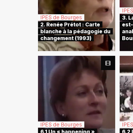
IPE
IPES de Bourges
3. L
2. Renée Prétot : Carte
est-
blanche à la pédagogie du
anal
changement (1993)
Bou
IPES de Bourges
IPE
6.1 Un « happening »
6.2 