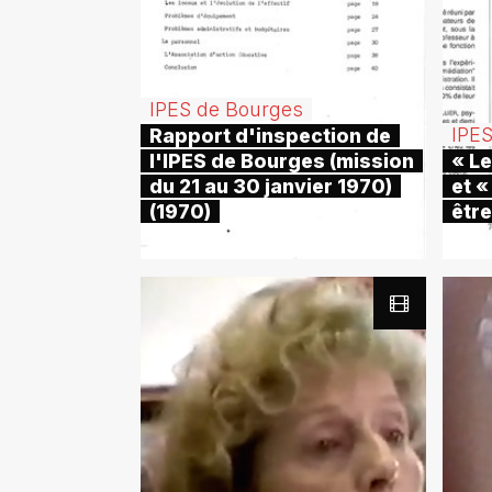
IPES de Bourges
IPE
Rapport d'inspection de
l'IPES de Bourges (mission
« Le
du 21 au 30 janvier 1970)
et «
(1970)
être