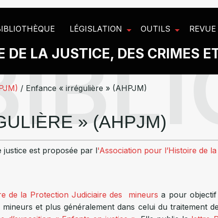
BIBLIOTHÈQUE
LÉGISLATION
OUTILS
REVUE
 DE LA JUSTICE, DES CRIMES E
HPJM)
/
Enfance « irrégulière » (AHPJM)
ULIÈRE » (AHPJM)
 justice est proposée par l
'Association pour l’Histoire de l
ire de la Protection Judiciaire des mineurs
a pour objectif
 mineurs et plus généralement dans celui du traitement de 