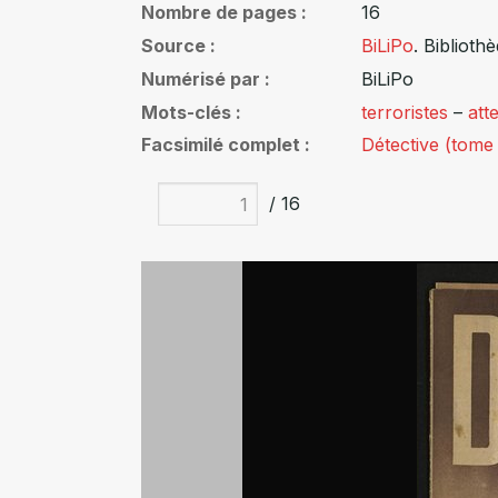
Nombre de pages
16
Source
BiLiPo
. Biblioth
Numérisé par
BiLiPo
Mots-clés
terroristes
–
att
Facsimilé complet
Détective (tome
/ 16