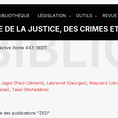
BIBLIOTHÈQUE
LÉGISLATION
OUTILS
REVUE
 DE LA JUSTICE, DES CRIMES E
ective (tome 447; 1937)
,
Jagot (Paul-Clément)
,
Labrevoit (Georges)
,
Maynard (Jér
Noël)
,
Tawil (Moheddine)
e des publications "ZED"