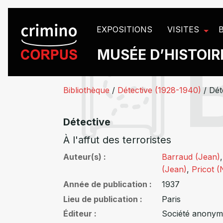
Panneau de gestion des cookies
EXPOSITIONS
VISITES
MUSÉE D’HISTOIRE
Bibliothèque
/
Détective (1928-1940)
/
Dét
Détective
À l'affut des terroristes
Auteur(s)
Barraud (Jean)
(Jean)
,
Pricot (
Année de publication
1937
Lieu de publication
Paris
Éditeur
Société anonym