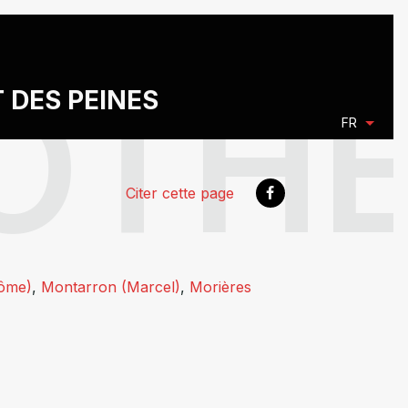
T DES PEINES
FR
Citer cette page
ôme)
,
Montarron (Marcel)
,
Morières