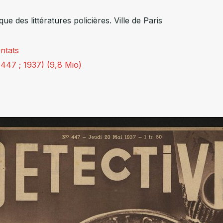
èque des littératures policières. Ville de Paris
entats
 447 ; 1937) (9,8 Mio)