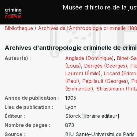
Panneau de gestion des cookies
Musée d’histoire de la jus
Bibliothèque
/
Archives de l’Anthropologie criminelle (18
Archives d'anthropologie criminelle de crim
Auteur(s)
Anglade (Dominique)
,
Binet-Sa
(Louis)
,
Denigès (Georges)
,
Fl
Laurent (Émile)
,
Locard (Edmo
(Paul)
,
Papillault (Georges)
,
Pi
(Emmanuel)
,
Strassmann (Frit
Année de publication
1905
Lieu de publication
Lyon
Éditeur
Storck [libraire éditeur]
Nombre de pages
873
Source
BIU Santé-Université de Paris