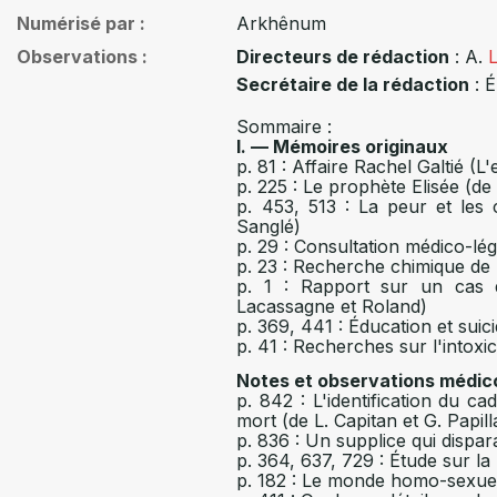
Numérisé par
Arkhênum
Observations
Directeurs de rédaction
: A.
Secrétaire de la rédaction
: É
Sommaire :
I. — Mémoires originaux
p. 81 : Affaire Rachel Galtié (
p. 225 : Le prophète Elisée (de
p. 453, 513 : La peur et les 
Sanglé)
p. 29 : Consultation médico-lég
p. 23 : Recherche chimique de 
p. 1 : Rapport sur un cas 
Lacassagne et Roland)
p. 369, 441 : Éducation et suic
p. 41 : Recherches sur l'intox
Notes et observations médic
p. 842 : L'identification du c
mort (de L. Capitan et G. Papill
p. 836 : Un supplice qui dispara
p. 364, 637, 729 : Étude sur la
p. 182 : Le monde homo-sexuel