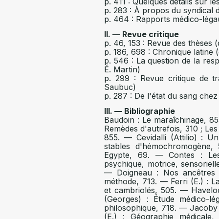
p. 411 : Quelques détails sur 
p. 283 : À propos du syndical d
p. 464 : Rapports médico-lég
II. — Revue critique
p. 46, 153 : Revue des thèses (
p. 186, 698 : Chronique latine 
p. 546 : La question de la res
É. Martin)
p. 299 : Revue critique de tr
Saubuc)
p. 287 : De l'état du sang che
III. — Bibliographie
Baudoin : Le maraîchinage, 85
Remèdes d'autrefois, 310 ; Les i
855. — Cevidalli (Attilio) :
stables d'hémochromogène, 
Egypte, 69. — Contes : Les
psychique, motrice, sensoriell
— Doigneau : Nos ancêtres pr
méthode, 713. — Ferri (E.) : L
et cambriolés, 505. — Haveloc
(Georges) : Étude médico-lé
philosophique, 718. — Jacoby 
(E.) : Géographie médicale,