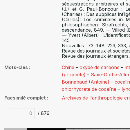
séquestrations arbitraires et s
(J.) et G. Paul-Boncour : L
(Charles) : Des supplices inf
(Carlos): Los criminales in M
philosophischen Strafrechts
descendance, 849. — Villiod 
— Yvert (Albert) : L'identificat
145
Nouvelles : 73, 148, 223, 333,
Revue des journaux et sociétés
Revue des journaux étrangers,
Mots-clés
Chine
–
oxyde de carbone
–
in
(prophète)
–
Saxe-Gotha-Alten
Bonnabaud (Antoine)
–
cocaï
chlorhydrate de cocaïne
–
lync
Facsimilé complet
Archives de l'anthropologie cr
/ 879