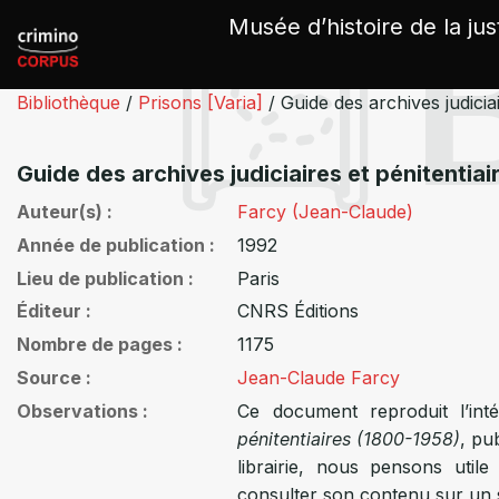
Panneau de gestion des cookies
Musée d’histoire de la jus
Bibliothèque
/
Prisons [Varia]
/
Guide des archives judicia
Guide des archives judiciaires et pénitentia
Auteur(s)
Farcy (Jean-Claude)
Année de publication
1992
Lieu de publication
Paris
Éditeur
CNRS Éditions
Nombre de pages
1175
Source
Jean-Claude Farcy
Observations
Ce document reproduit l’int
pénitentiaires (1800-1958)
, pu
librairie, nous pensons utile
consulter son contenu sur un s