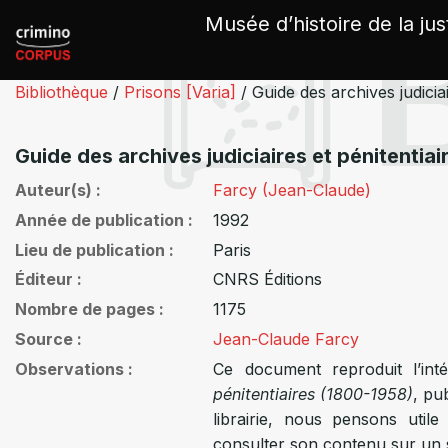
Panneau de gestion des cookies
Musée d’histoire de la jus
Bibliothèque
/
Prisons [Varia]
/
Guide des archives judicia
Guide des archives judiciaires et pénitentia
Auteur(s)
Farcy (Jean-Claude)
Année de publication
1992
Lieu de publication
Paris
Éditeur
CNRS Éditions
Nombre de pages
1175
Source
Jean-Claude Farcy
Observations
Ce document reproduit l’int
pénitentiaires (1800-1958)
, pu
librairie, nous pensons utile
consulter son contenu sur un s