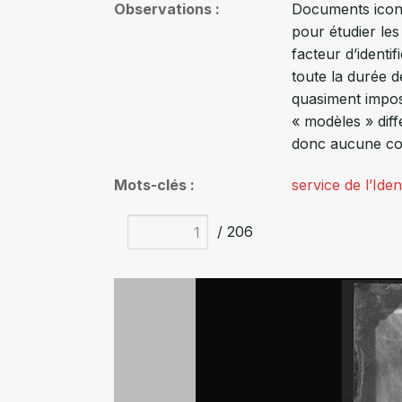
Observations
Documents iconog
pour étudier les 
facteur d’identi
toute la durée d
quasiment imposs
« modèles » diff
donc aucune conf
Mots-clés
service de l’Ident
/ 206