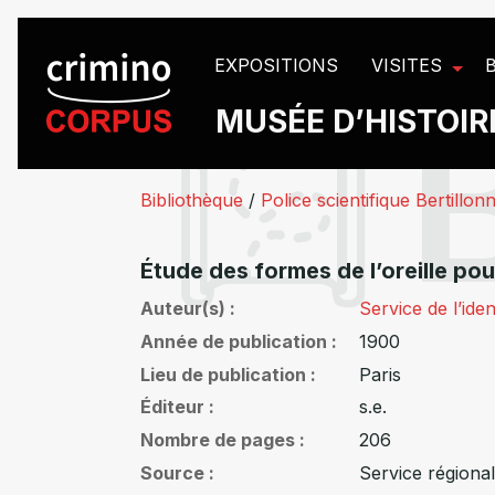
Panneau de gestion des cookies
EXPOSITIONS
VISITES
MUSÉE D’HISTOIRE
Bibliothèque
/
Police scientifique Bertillon
Étude des formes de l’oreille pour
Auteur(s)
Service de l’iden
Année de publication
1900
Lieu de publication
Paris
Éditeur
s.e.
Nombre de pages
206
Source
Service régional 