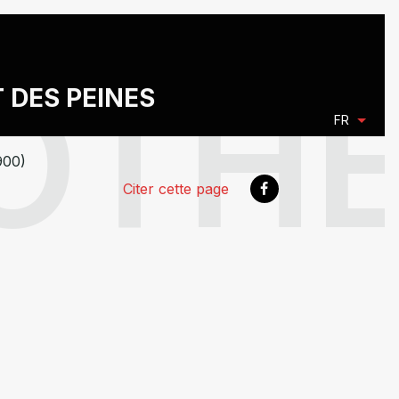
T DES PEINES
FR
900)
Citer cette page