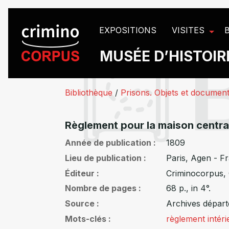
Panneau de gestion des cookies
EXPOSITIONS
VISITES
MUSÉE D’HISTOIRE
Bibliothèque
/
Prisons. Objets et documen
Règlement pour la maison centra
Année de publication
1809
Lieu de publication
Paris, Agen - Fr
Éditeur
Criminocorpus
Nombre de pages
68 p., in 4°.
Source
Archives dépar
Mots-clés
règlement intéri