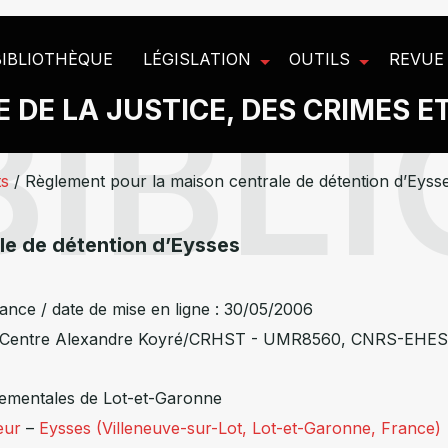
BIBLIOTHÈQUE
LÉGISLATION
OUTILS
REVUE
 DE LA JUSTICE, DES CRIMES E
ts
/
Règlement pour la maison centrale de détention d’Eyss
le de détention d’Eysses
ance / date de mise en ligne : 30/05/2006
, Centre Alexandre Koyré/CRHST - UMR8560, CNRS-EH
tementales de Lot-et-Garonne
eur
–
Eysses (Villeneuve-sur-Lot, Lot-et-Garonne, France)