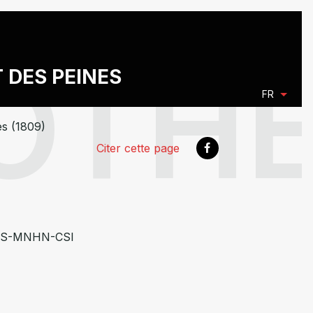
T DES PEINES
FR
es (1809)
Citer cette page
ESS-MNHN-CSI