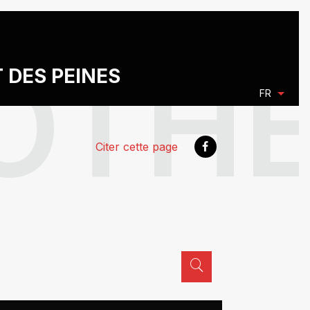
T DES PEINES
FR
Citer cette page