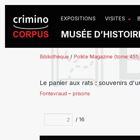
Panneau de gestion des cookies
EXPOSITIONS
VISITES
MUSÉE D’HISTOIRE
Bibliothèque
/
Police Magazine (tome 451;
Le panier aux rats : souvenirs d'
Fontevraud
–
prisons
/ 16