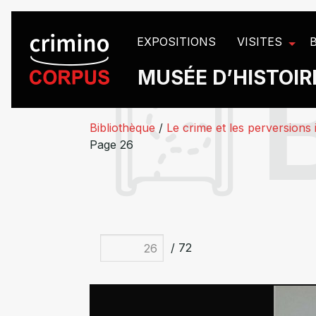
Panneau de gestion des cookies
EXPOSITIONS
VISITES
MUSÉE D’HISTOIRE
Bibliothèque
/
Le crime et les perversions i
Page 26
/ 72