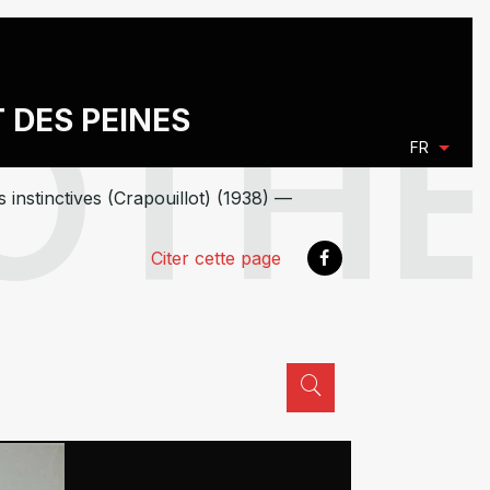
T DES PEINES
FR
s instinctives (Crapouillot) (1938) —
Citer cette page