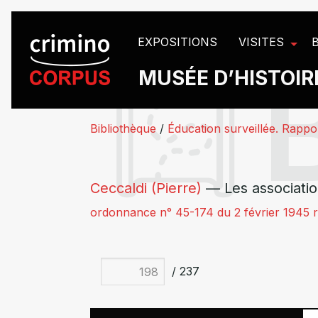
Panneau de gestion des cookies
EXPOSITIONS
VISITES
MUSÉE D’HISTOIRE
Bibliothèque
/
Éducation surveillée. Rappo
Ceccaldi (Pierre)
— Les associatio
ordonnance n° 45-174 du 2 février 1945 re
/ 237