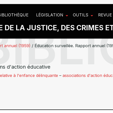
BIBLIOTHÈQUE
LÉGISLATION
OUTILS
REVUE
 DE LA JUSTICE, DES CRIMES E
rt annuel (1959)
/
Éducation surveillée. Rapport annuel (1
ns d'action éducative
lative à l'enfance délinquante
–
associations d'action éduc