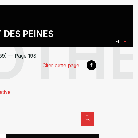
T DES PEINES
FR
959) — Page 198
Citer cette page
ative