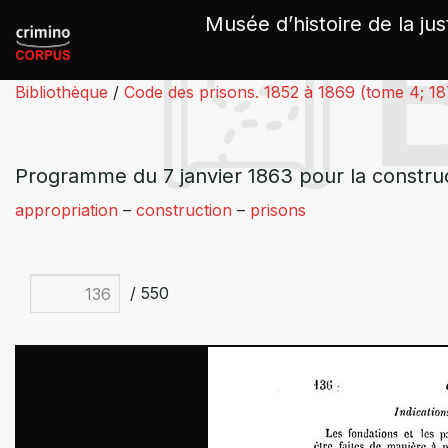
Panneau de gestion des cookies
Musée d’histoire de la jus
Bibliothèque
/
Code des prisons. 1852 à 1869 (tome 4; 1
Programme du 7 janvier 1863 pour la construc
appropriation
–
construction
–
prisons
/ 550