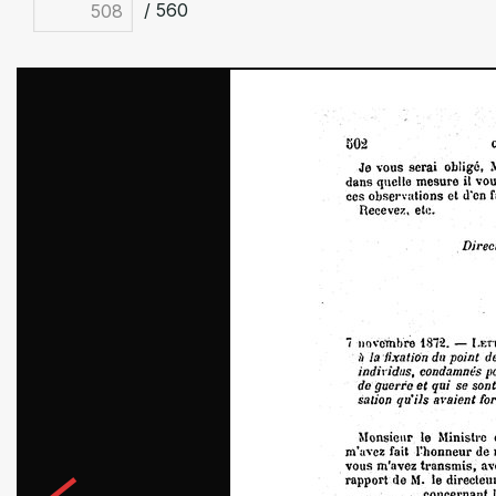
/ 560