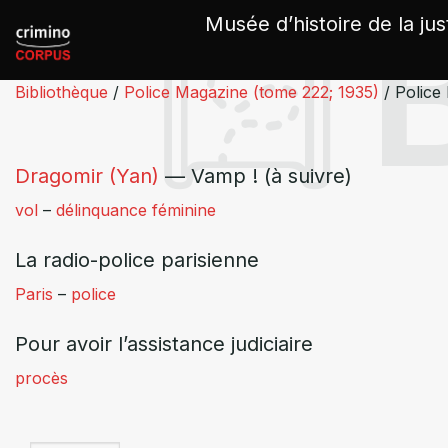
Panneau de gestion des cookies
Musée d’histoire de la jus
Bibliothèque
/
Police Magazine (tome 222; 1935)
/
Police
Dragomir (Yan)
— Vamp ! (à suivre)
vol
–
délinquance féminine
La radio-police parisienne
Paris
–
police
Pour avoir l’assistance judiciaire
procès