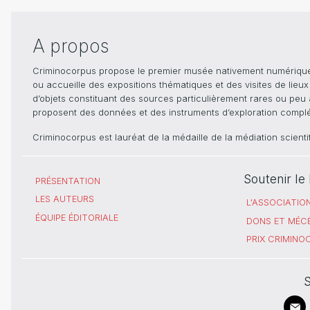
A propos
Criminocorpus propose le premier musée nativement numérique dé
ou accueille des expositions thématiques et des visites de lieu
d’objets constituant des sources particulièrement rares ou peu ac
proposent des données et des instruments d’exploration compléme
Criminocorpus est lauréat de la médaille de la médiation scient
Soutenir l
PRÉSENTATION
LES AUTEURS
L'ASSOCIATIO
ÉQUIPE ÉDITORIALE
DONS ET MÉC
PRIX CRIMIN
S