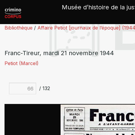
Panneau de gestion des cookies
Musée d’histoire de la jus
Bibliothèque
/
Affaire Petiot [journaux de l’époque] (194
Franc-Tireur, mardi 21 novembre 1944
Petiot (Marcel)
/ 132