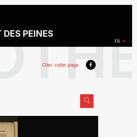
T DES PEINES
FR
Citer cette page