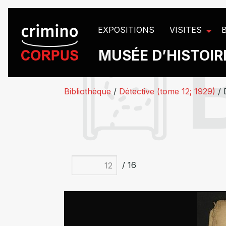
Panneau de gestion des cookies
EXPOSITIONS
VISITES
MUSÉE D’HISTOIRE
Bibliothèque
/
Détective (tome 12; 1929)
/
/ 16