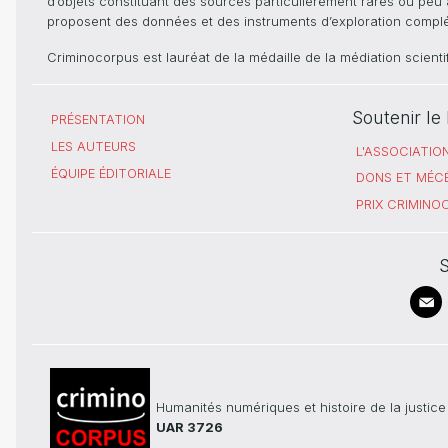
d’objets constituant des sources particulièrement rares ou peu ac
proposent des données et des instruments d’exploration compléme
Criminocorpus est lauréat de la médaille de la médiation scient
Soutenir l
PRÉSENTATION
LES AUTEURS
L'ASSOCIATIO
ÉQUIPE ÉDITORIALE
DONS ET MÉC
PRIX CRIMIN
S
Humanités numériques et histoire de la justice
UAR 3726