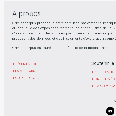
A propos
Criminocorpus propose le premier musée nativement numérique dé
ou accueille des expositions thématiques et des visites de lieu
d’objets constituant des sources particulièrement rares ou peu ac
proposent des données et des instruments d’exploration compléme
Criminocorpus est lauréat de la médaille de la médiation scient
Soutenir l
PRÉSENTATION
LES AUTEURS
L'ASSOCIATIO
ÉQUIPE ÉDITORIALE
DONS ET MÉC
PRIX CRIMIN
S