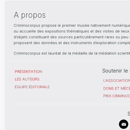
A propos
Criminocorpus propose le premier musée nativement numérique dé
ou accueille des expositions thématiques et des visites de lieu
d’objets constituant des sources particulièrement rares ou peu ac
proposent des données et des instruments d’exploration compléme
Criminocorpus est lauréat de la médaille de la médiation scient
Soutenir l
PRÉSENTATION
LES AUTEURS
L'ASSOCIATIO
ÉQUIPE ÉDITORIALE
DONS ET MÉC
PRIX CRIMIN
S