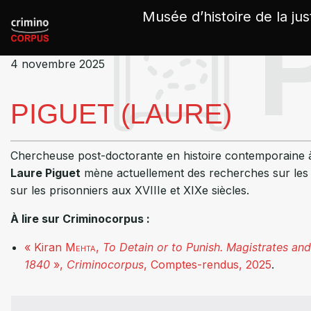
Panneau de gestion des cookies
Musée d’histoire de la jus
4 novembre 2025
PIGUET (LAURE)
Chercheuse post-doctorante en histoire contemporaine à 
Laure Piguet
mène actuellement des recherches sur les st
sur les prisonniers aux XVIIIe et XIXe siècles.
À lire sur Criminocorpus :
« Kiran
Mehta
,
To Detain or to Punish. Magistrates an
1840
»
,
Criminocorpus
, Comptes-rendus,
2025
.