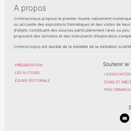
A propos
Criminocorpus propose le premier musée nativement numérique dé
ou accueille des expositions thématiques et des visites de lieu
d’objets constituant des sources particulièrement rares ou peu ac
proposent des données et des instruments d’exploration compléme
Criminocorpus est lauréat de la médaille de la médiation scient
Soutenir l
PRÉSENTATION
LES AUTEURS
L'ASSOCIATIO
ÉQUIPE ÉDITORIALE
DONS ET MÉC
PRIX CRIMIN
S