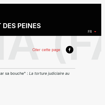
T DES PEINES
FR
Citer cette page
 par sa bouche" :
La torture judiciaire au