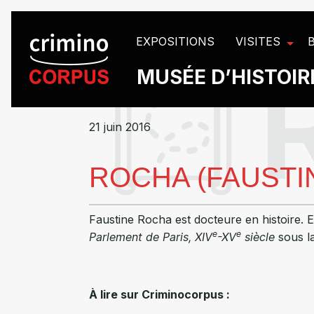
Panneau de gestion des cookies
EXPOSITIONS
VISITES
MUSÉE D’HISTOIRE
21 juin 2016
ROCHA (FAUSTI
Faustine Rocha est docteure en histoire. E
e
e
Parlement de Paris, XIV
-XV
siècle
sous la
À lire sur Criminocorpus :