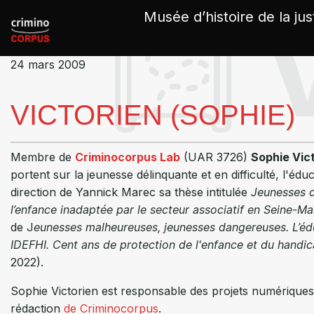
Panneau de gestion des cookies
Musée d’histoire de la jus
24 mars 2009
VICTORIEN (SOPHIE)
Membre de
Criminocorpus Lab
(UAR 3726)
Sophie Vic
portent sur la jeunesse délinquante et en difficulté, l'édu
direction de Yannick Marec sa thèse intitulée
Jeunesses d
l’enfance inadaptée par le secteur associatif en Seine-M
de J
eunesses malheureuses, jeunesses dangereuses. L’éd
IDEFHI. Cent ans de protection de l'enfance et du handi
2022).
Sophie Victorien est responsable des projets numérique
rédaction
de Criminocorpus
.