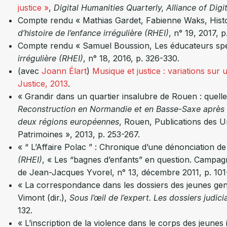
justice »
,
Digital Humanities Quarterly, Alliance of Digi
Compte rendu « Mathias Gardet, Fabienne Waks, Hist
d’histoire de l’enfance irrégulière (RHEI)
, n° 19, 2017, p
Compte rendu « Samuel Boussion, Les éducateurs spéc
irrégulière (RHEI)
, n° 18, 2016, p. 326-330.
(avec
Joann Élart
)
Musique et justice : variations su
Justice, 2013
.
« Grandir dans un quartier insalubre de Rouen : quell
Reconstruction en Normandie et en Basse-Saxe après 
deux régions européennes
, Rouen, Publications des U
Patrimoines », 2013, p. 253-267.
« “ L’Affaire Polac ” : Chronique d’une dénonciation de l
(RHEI)
, « Les “bagnes d’enfants” en question. Campagne
de Jean-Jacques Yvorel, n° 13, décembre 2011, p. 101
« La correspondance dans les dossiers des jeunes gens
Vimont (dir.),
Sous l’œil de l’expert. Les dossiers judic
132.
« L’inscription de la violence dans le corps des jeune