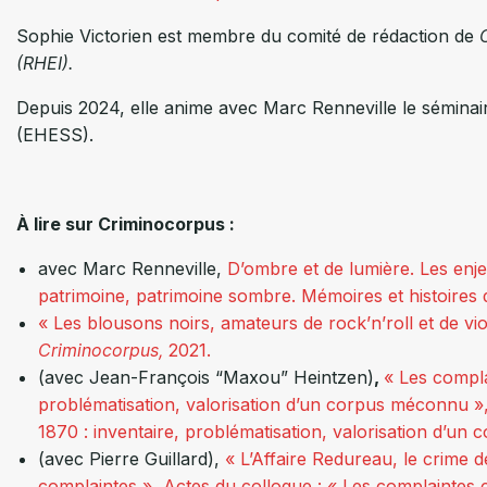
Sophie Victorien est membre du comité de rédaction de
(RHEI)
.
Depuis 2024, elle anime avec Marc Renneville le séminaire
(EHESS).
À lire sur Criminocorpus :
avec Marc Renneville,
D’ombre et de lumière. Les enje
patrimoine, patrimoine sombre. Mémoires et histoires d
« Les blousons noirs, amateurs de rock’n’roll et de vi
Criminocorpus,
2021
.
(avec Jean-François “Maxou”
Heintzen
)
,
« Les compla
problématisation, valorisation d’un corpus méconnu »
1870 : inventaire, problématisation, valorisation d’u
(avec Pierre
Guillard)
,
« L’Affaire Redureau, le crime 
complaintes »
,
Actes du colloque : « Les complaintes c