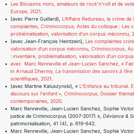
Les Blousons noirs, amateurs de rock'n'roll et de vio
Europe, 2021
.
(avec Pierre Guillard),
L’Affaire Redureau, le crime de
complaintes,
Criminocorpus,
Actes du colloque :
Les c
problématisation, valorisation d’un corpus méconnu,
(avec Jean-François Heintzein),
Les complaintes crimi
valorisation d’un corpus méconnu,
Criminocorpus
, Ac
: inventaire, problématisation, valorisation d’un cor
avec Marc Renneville et Jean-Lucien Sanchez, « Faire e
in Arnaud Dhermy,
La transmission des savoirs à l’èr
scientifiques, 2021
.
(avec Martine Kaluszynski), «
L'Enfance au tribunal. 
discours sur l'enfant
,
Criminocorpus
, Dossier thémat
»
contemporaines, 2020
.
Marc Renneville, Jean-Lucien Sanchez, Sophie Victorie
justice de Criminocorpus (2007-2017) »,
Déviance & S
patrimonialisation, 41 (4), p. 619-642.
Marc Renneville, Jean-Lucien Sanchez, Sophie Victor