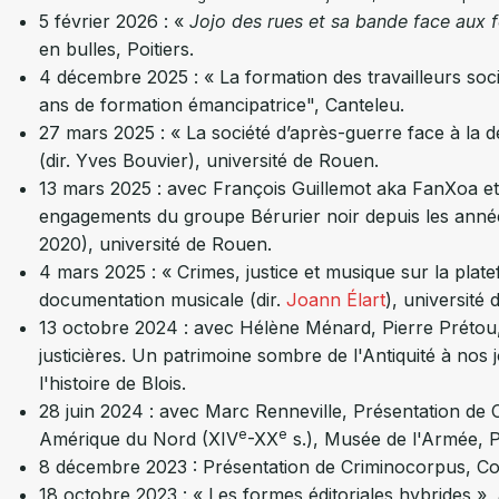
5 février 2026 : «
Jojo des rues et sa bande face aux fo
en bulles, Poitiers.
4 décembre 2025 : « La formation des travailleurs soci
ans de formation émancipatrice", Canteleu.
27 mars 2025 : « La société d’après-guerre face à la 
(dir. Yves Bouvier), université de Rouen.
13 mars 2025 : avec François Guillemot aka FanXoa e
engagements du groupe Bérurier noir depuis les anne
2020), université de Rouen.
4 mars 2025 : « Crimes, justice et musique sur la pla
documentation musicale (dir.
Joann Élart
), université
13 octobre 2024 : avec Hélène Ménard, Pierre Prétou, M
justicières. Un patrimoine sombre de l'Antiquité à no
l'histoire de Blois.
28 juin 2024 : avec Marc Renneville, Présentation de C
e
e
Amérique du Nord (XIV
-XX
s.), Musée de l'Armée, P
8 décembre 2023 : Présentation de Criminocorpus, Collo
18 octobre 2023 : « Les formes éditoriales hybrides »,