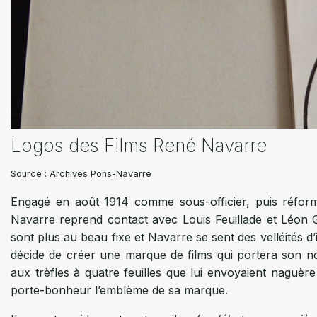
Logos des Films René Navarre
Logo des Films René Navarre
Logos des Films René Navarre
Tampon logo "Les Films René Navar
Contrat, 1928
Enveloppe pré-tamponnée
Papier à en-tête "Les Films René Na
Menu de circonstance, 1943
Lettre de René Navarre, 1946
Source : Archives Pons-Navarre
Source : Archives Pons-Navarre
Source : Archives Pons-Navarre
Source : Archives Pons-Navarre
Source : Archives Pons-Navarre
Source : Archives Pons-Navarre
Source : Archives Pons-Navarre
Source : Archives Pons-Navarre
Source : Archives Pons-Navarre
Engagé en août 1914 comme sous-officier, puis réform
Navarre reprend contact avec Louis Feuillade et Léon Ga
sont plus au beau fixe et Navarre se sent des velléités 
décide de créer une marque de films qui portera son nom
aux trèfles à quatre feuilles que lui envoyaient naguère 
porte-bonheur l’emblème de sa marque.