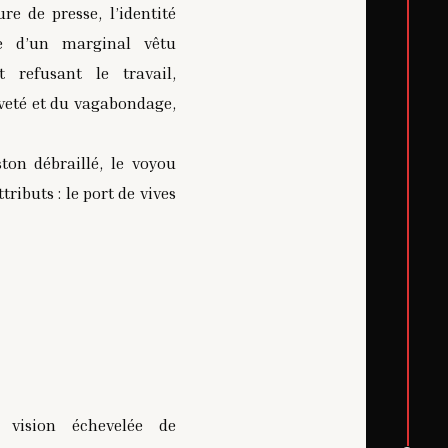
e de presse, l’identité
le d’un marginal vêtu
 refusant le travail,
veté et du vagabondage,
ston débraillé, le voyou
ributs : le port de vives
 vision échevelée de