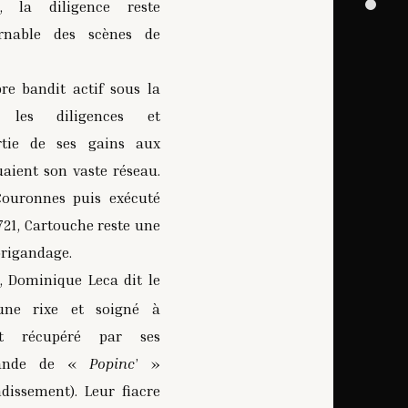
, la diligence reste
urnable des scènes de
re bandit actif sous la
t les diligences et
rtie de ses gains aux
uaient son vaste réseau.
ouronnes puis exécuté
721, Cartouche reste une
brigandage.
, Dominique Leca dit le
une rixe et soigné à
st récupéré par ses
ande de «
Popinc
’
»
dissement). Leur fiacre