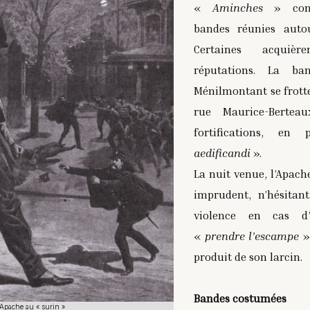
«
Aminches
» compo
bandes réunies autou
Certaines acquièr
réputations. La b
Ménilmontant se frotte
rue Maurice-Bertea
fortifications, e
aedificandi
».
La nuit venue, l’Apach
imprudent, n’hésitan
violence en cas d’
«
prendre l’escampe
» 
produit de son larcin.
Bandes costumées
Apache au « surin »