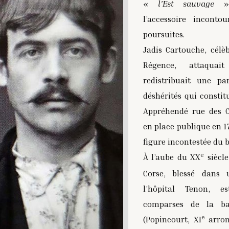
«
l’Est sauvage
»
l’accessoire inconto
poursuites.
Jadis Cartouche, célèb
Régence, attaquai
redistribuait une pa
déshérités qui constit
Appréhendé rue des C
en place publique en 1
figure incontestée du 
e
À l’aube du XX
siècle
Corse, blessé dans 
l’hôpital Tenon, e
comparses de la b
e
(Popincourt, XI
arron