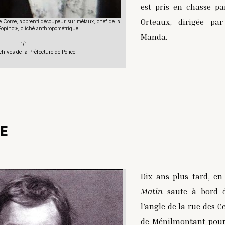
est pris en chasse pa
Orteaux, dirigée par
e Corse, apprenti découpeur sur métaux, chef de la
Popinc’», cliché anthropométrique
Manda.
1/1
chives de la Préfecture de Police
RE
Dix ans plus tard, en 
Matin
saute à bord d
l’angle de la rue des 
de Ménilmontant pour