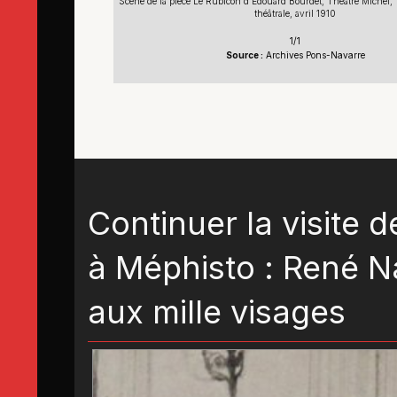
Scène de la pièce Le Rubicon d'Edouard Bourdet, Théâtre Michel, 19
théâtrale, avril 1910
1/1
Source :
Archives Pons-Navarre
Continuer la visite 
à Méphisto : René Na
aux mille visages