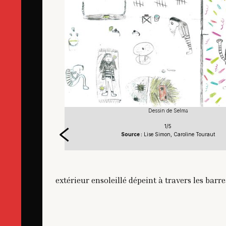
Dessin de Selma
1/5
aut
Source :
Lise Simon, Caroline Touraut
extérieur ensoleillé dépeint à travers les barr