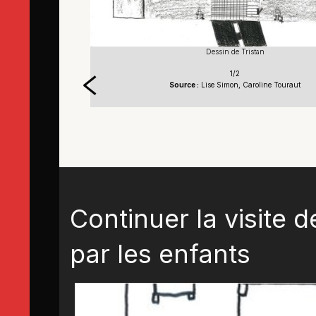
Dessin de Tristan
1/2
aut
Source :
Lise Simon, Caroline Touraut
Continuer la visite d
par les enfants