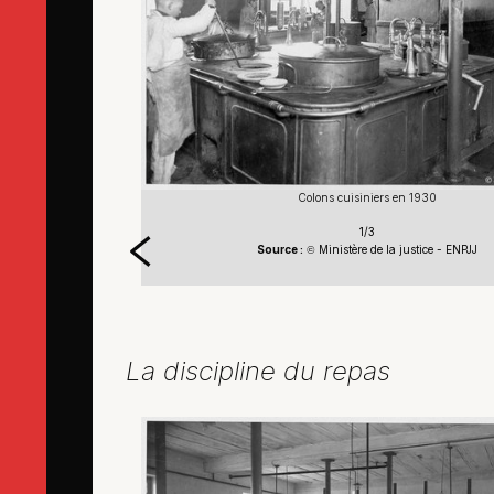
0)
Colons cuisiniers en 1930
1/3
ENPJJ
Source :
Ministère de la justice - ENPJJ
©
La discipline du repas