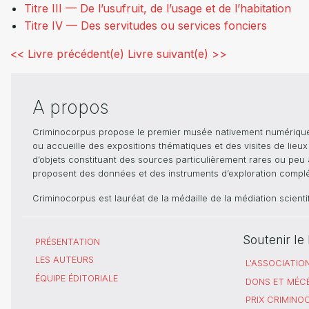
Titre III — De l’usufruit, de l’usage et de l’habitation
Titre IV — Des servitudes ou services fonciers
<< Livre précédent(e)
Livre suivant(e) >>
A propos
Criminocorpus propose le premier musée nativement numérique dé
ou accueille des expositions thématiques et des visites de lieu
d’objets constituant des sources particulièrement rares ou peu ac
proposent des données et des instruments d’exploration compléme
Criminocorpus est lauréat de la médaille de la médiation scient
Soutenir l
PRÉSENTATION
LES AUTEURS
L'ASSOCIATIO
ÉQUIPE ÉDITORIALE
DONS ET MÉC
PRIX CRIMIN